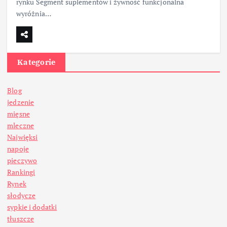
rynku Segment suplementów i żywność funkcjonalna
wyróżnia…
Kategorie
Blog
jedzenie
mięsne
mleczne
Najwięksi
napoje
pieczywo
Rankingi
Rynek
słodycze
sypkie i dodatki
tłuszcze