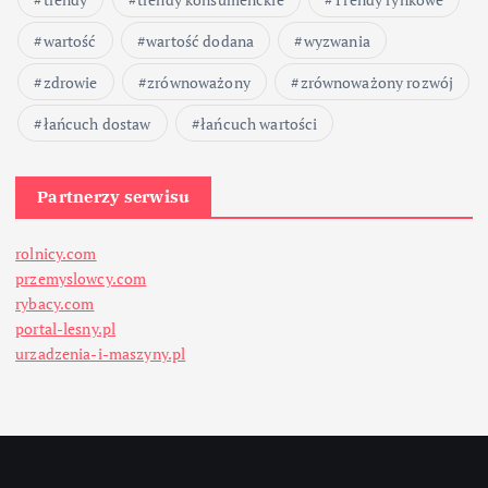
wartość
wartość dodana
wyzwania
zdrowie
zrównoważony
zrównoważony rozwój
łańcuch dostaw
łańcuch wartości
Partnerzy serwisu
rolnicy.com
przemyslowcy.com
rybacy.com
portal-lesny.pl
urzadzenia-i-maszyny.pl