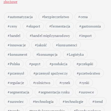
zbożowe
automatyzacja
bezpieczeństwo
cena
ceny
eksport
fermentacja
gastronomia
handel
handel międzynarodowy
import
innowacje
jakość
konsumenci
konsument
konsumpcja
Logistyka
Polska
popyt
produkcja
przekąski
przemysł
przemysł spożywczy
przetwórstwo
regulacje
rolnictwo
rynek
rynki
segmentacja
segmentacja rynku
surowce
surowiec
technologia
technologie
trend
trendy
trendy konsumenckie
Trendy rynkowe