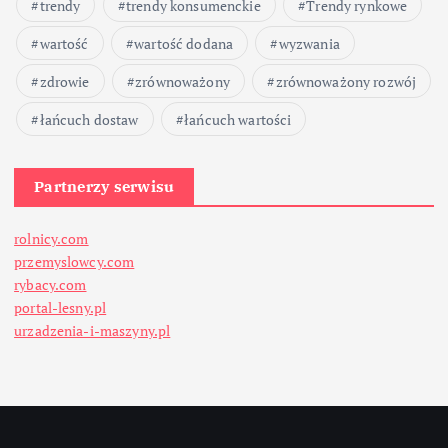
trendy
trendy konsumenckie
Trendy rynkowe
ó
wartość
wartość dodana
wyzwania
w
zdrowie
zrównoważony
zrównoważony rozwój
łańcuch dostaw
łańcuch wartości
Partnerzy serwisu
rolnicy.com
przemyslowcy.com
rybacy.com
portal-lesny.pl
urzadzenia-i-maszyny.pl