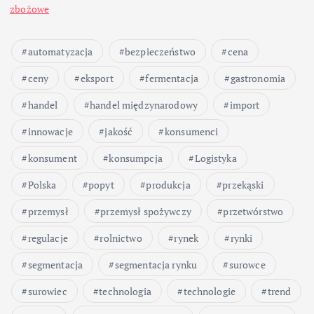
o
zbożowe
w
automatyzacja
bezpieczeństwo
cena
a
ceny
eksport
fermentacja
gastronomia
n
handel
handel międzynarodowy
import
i
innowacje
jakość
konsumenci
konsument
konsumpcja
Logistyka
e
Polska
popyt
produkcja
przekąski
w
przemysł
przemysł spożywczy
przetwórstwo
p
regulacje
rolnictwo
rynek
rynki
segmentacja
segmentacja rynku
surowce
i
surowiec
technologia
technologie
trend
s