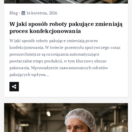
Blog
16 kwietnia, 2026
W jaki sposób roboty pakujące zmieniają
proces konfekcjonowania
W jaki sposób roboty pakujące zmieniają proces
konfekcjonowania. W świecie przemysłu spożywczego coraz
powszechniejsze są rozwiązania automatyzujące
powtarzalne etapy produkcji, w tym kluczowy obszar
pakowania. Wprowadzenie zaawansowanych robotów
pakujących wpływa…