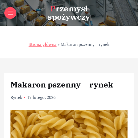
S
Przemysł
k
spożywczy
i
p
t
o
Strona główna
»
Makaron pszenny – rynek
c
o
n
t
e
n
Makaron pszenny – rynek
t
Rynek
17 lutego, 2026