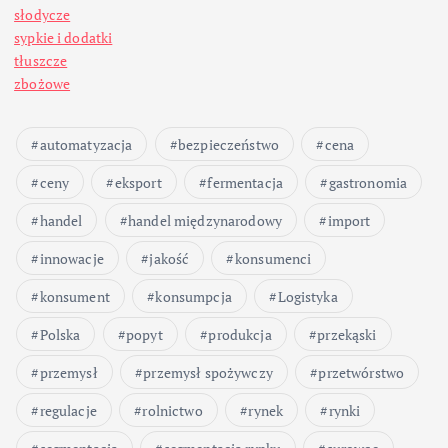
słodycze
sypkie i dodatki
tłuszcze
zbożowe
automatyzacja
bezpieczeństwo
cena
ceny
eksport
fermentacja
gastronomia
handel
handel międzynarodowy
import
innowacje
jakość
konsumenci
konsument
konsumpcja
Logistyka
Polska
popyt
produkcja
przekąski
przemysł
przemysł spożywczy
przetwórstwo
regulacje
rolnictwo
rynek
rynki