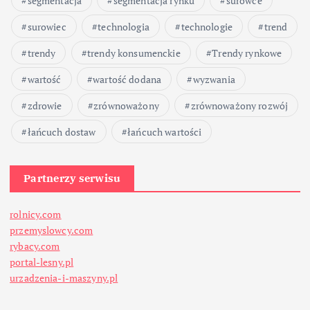
segmentacja
segmentacja rynku
surowce
surowiec
technologia
technologie
trend
trendy
trendy konsumenckie
Trendy rynkowe
wartość
wartość dodana
wyzwania
zdrowie
zrównoważony
zrównoważony rozwój
łańcuch dostaw
łańcuch wartości
Partnerzy serwisu
rolnicy.com
przemyslowcy.com
rybacy.com
portal-lesny.pl
urzadzenia-i-maszyny.pl