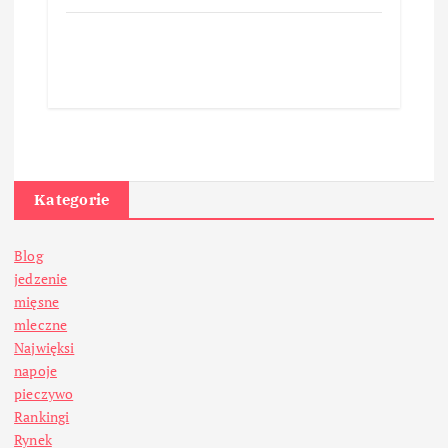
Kategorie
Blog
jedzenie
mięsne
mleczne
Najwięksi
napoje
pieczywo
Rankingi
Rynek