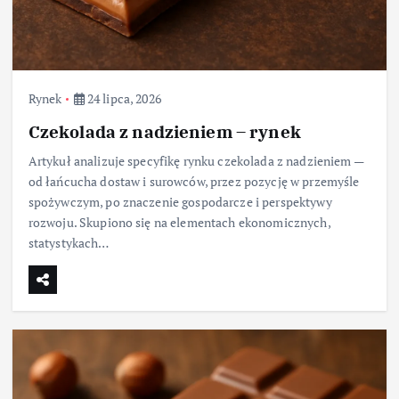
Rynek
24 lipca, 2026
Czekolada z nadzieniem – rynek
Artykuł analizuje specyfikę rynku czekolada z nadzieniem —
od łańcucha dostaw i surowców, przez pozycję w przemyśle
spożywczym, po znaczenie gospodarcze i perspektywy
rozwoju. Skupiono się na elementach ekonomicznych,
statystykach…