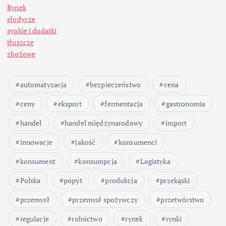
i
Rynek
c
słodycze
sypkie i dodatki
o
tłuszcze
zbożowe
w
automatyzacja
bezpieczeństwo
cena
a
ceny
eksport
fermentacja
gastronomia
n
handel
handel międzynarodowy
import
i
innowacje
jakość
konsumenci
konsument
konsumpcja
Logistyka
e
Polska
popyt
produkcja
przekąski
w
przemysł
przemysł spożywczy
przetwórstwo
p
regulacje
rolnictwo
rynek
rynki