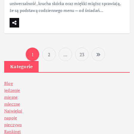
uniwersalność, krucha skórka oraz miękki miąższ sprawiają,
że są podstawą codziennego menu — od śniadań…
1
2
…
23
S
Kategorie
t
Blog
r
jedzenie
mięsne
o
mleczne
Najwięksi
n
napoje
pieczywo
Rankingi