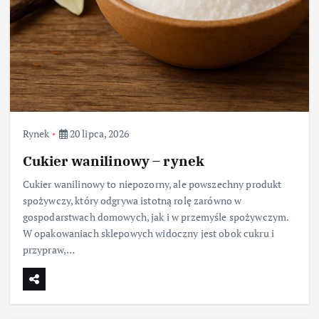
Rynek
20 lipca, 2026
Cukier wanilinowy – rynek
Cukier wanilinowy to niepozorny, ale powszechny produkt
spożywczy, który odgrywa istotną rolę zarówno w
gospodarstwach domowych, jak i w przemyśle spożywczym.
W opakowaniach sklepowych widoczny jest obok cukru i
przypraw,…