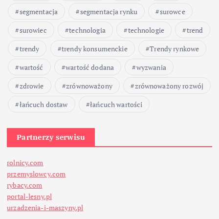
segmentacja
segmentacja rynku
surowce
i
surowiec
technologia
technologie
trend
s
trendy
trendy konsumenckie
Trendy rynkowe
ó
wartość
wartość dodana
wyzwania
w
zdrowie
zrównoważony
zrównoważony rozwój
łańcuch dostaw
łańcuch wartości
Partnerzy serwisu
rolnicy.com
przemyslowcy.com
rybacy.com
portal-lesny.pl
urzadzenia-i-maszyny.pl