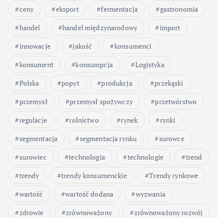
a
ceny
eksport
fermentacja
gastronomia
n
handel
handel międzynarodowy
import
i
innowacje
jakość
konsumenci
konsument
konsumpcja
Logistyka
e
Polska
popyt
produkcja
przekąski
w
przemysł
przemysł spożywczy
przetwórstwo
p
regulacje
rolnictwo
rynek
rynki
segmentacja
segmentacja rynku
surowce
i
surowiec
technologia
technologie
trend
s
trendy
trendy konsumenckie
Trendy rynkowe
ó
wartość
wartość dodana
wyzwania
zdrowie
zrównoważony
zrównoważony rozwój