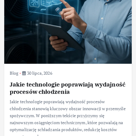
Blog
30 lipca, 2026
Jakie technologie poprawiają wydajność
procesów chłodzenia
Jakie technologie poprawiają wydajność procesów
chłodzenia stanowią kluczowy obszar innowacji w przemyśle
spożywczym. W poniższym tekście przyjrzymy się
najnowszym osiągnięciom technicznym, które pozwalają na
optymalizację schładzania produktów, redukcję kosztów