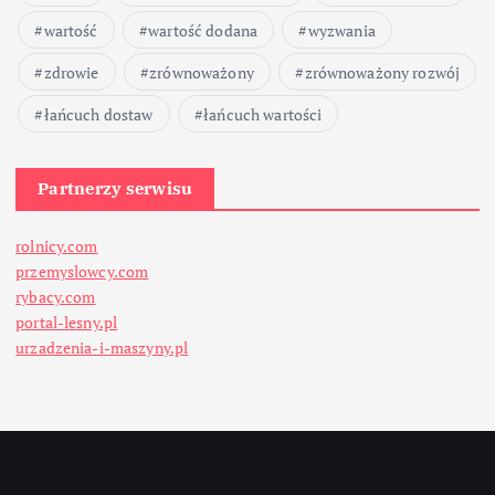
wartość
wartość dodana
wyzwania
zdrowie
zrównoważony
zrównoważony rozwój
łańcuch dostaw
łańcuch wartości
Partnerzy serwisu
rolnicy.com
przemyslowcy.com
rybacy.com
portal-lesny.pl
urzadzenia-i-maszyny.pl