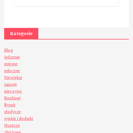
Kategorie
Blog
jedzenie
mięsne
mleczne
Najwięksi
napoje
pieczywo
Rankingi
Rynek
słodycze
sypkie i dodatki
tłuszcze
zbożowe