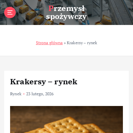
S
Przemysł
k
spożywczy
i
p
t
o
Strona główna
»
Krakersy – rynek
c
o
n
t
e
n
Krakersy – rynek
t
Rynek
23 lutego, 2026