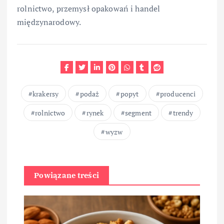
rolnictwo, przemysł opakowań i handel
międzynarodowy.
krakersy
podaż
popyt
producenci
rolnictwo
rynek
segment
trendy
wyzw
Powiązane treści