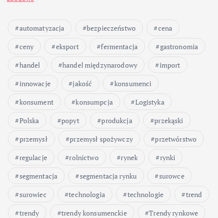
automatyzacja
bezpieczeństwo
cena
ceny
eksport
fermentacja
gastronomia
handel
handel międzynarodowy
import
innowacje
jakość
konsumenci
konsument
konsumpcja
Logistyka
Polska
popyt
produkcja
przekąski
przemysł
przemysł spożywczy
przetwórstwo
regulacje
rolnictwo
rynek
rynki
segmentacja
segmentacja rynku
surowce
surowiec
technologia
technologie
trend
trendy
trendy konsumenckie
Trendy rynkowe