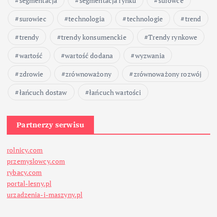
segmentacja
segmentacja rynku
surowce
i
surowiec
technologia
technologie
trend
s
trendy
trendy konsumenckie
Trendy rynkowe
ó
wartość
wartość dodana
wyzwania
w
zdrowie
zrównoważony
zrównoważony rozwój
łańcuch dostaw
łańcuch wartości
Partnerzy serwisu
rolnicy.com
przemyslowcy.com
rybacy.com
portal-lesny.pl
urzadzenia-i-maszyny.pl