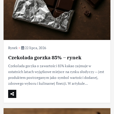
Rynek
22 lipca, 2026
Czekolada gorzka 85% – rynek
Czekolada gorzka o zawartości 85% kakao zajmuje w
ostatnich latach wyjątkowe miejsce na rynku słodyczy — jest
produktem postrzeganym jako symbol wartości dodanej,
zdrowego wyboru i kulinarnej finezji. W artykule…