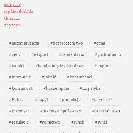
c
słodycze
sypkie i dodatki
o
tłuszcze
zbożowe
w
automatyzacja
bezpieczeństwo
cena
a
ceny
eksport
fermentacja
gastronomia
n
handel
handel międzynarodowy
import
i
innowacje
jakość
konsumenci
konsument
konsumpcja
Logistyka
e
Polska
popyt
produkcja
przekąski
w
przemysł
przemysł spożywczy
przetwórstwo
p
regulacje
rolnictwo
rynek
rynki