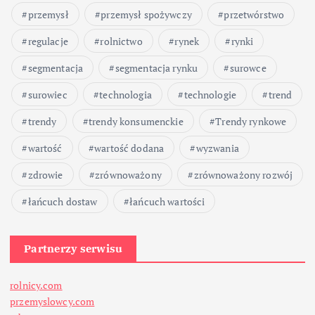
w
przemysł
przemysł spożywczy
przetwórstwo
p
regulacje
rolnictwo
rynek
rynki
segmentacja
segmentacja rynku
surowce
i
surowiec
technologia
technologie
trend
s
trendy
trendy konsumenckie
Trendy rynkowe
ó
wartość
wartość dodana
wyzwania
w
zdrowie
zrównoważony
zrównoważony rozwój
łańcuch dostaw
łańcuch wartości
Partnerzy serwisu
rolnicy.com
przemyslowcy.com