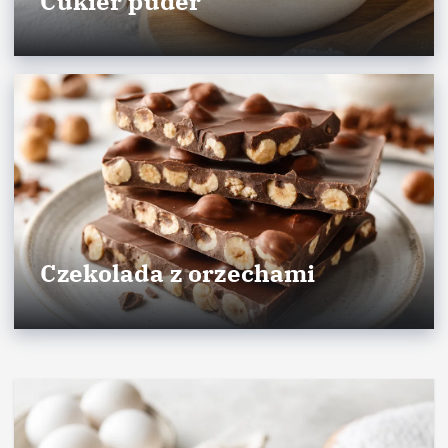
Cukier puder
Czekolada z orzechami