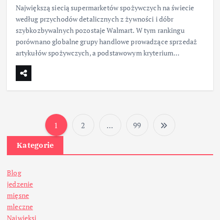
Największą siecią supermarketów spożywczych na świecie
według przychodów detalicznych z żywności i dóbr
szybkozbywalnych pozostaje Walmart. W tym rankingu
porównano globalne grupy handlowe prowadzące sprzedaż
artykułów spożywczych, a podstawowym kryterium…
1
2
…
99
S
Kategorie
t
Blog
r
jedzenie
mięsne
o
mleczne
Najwięksi