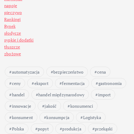
n
napoje
pieczywo
i
Rankingi
Rynek
c
słodycze
sypkie i dodatki
o
tłuszcze
zbożowe
w
automatyzacja
bezpieczeństwo
cena
a
ceny
eksport
fermentacja
gastronomia
n
handel
handel międzynarodowy
import
i
innowacje
jakość
konsumenci
konsument
konsumpcja
Logistyka
e
Polska
popyt
produkcja
przekąski