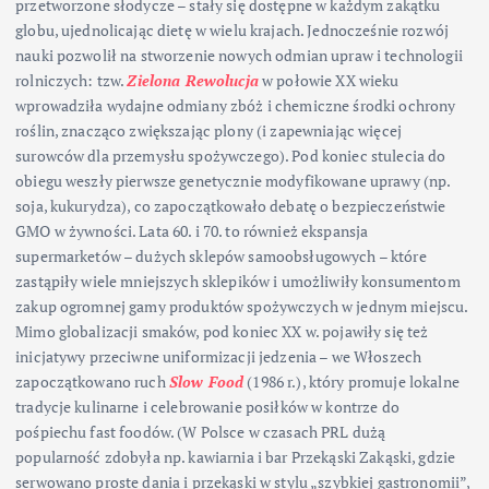
przetworzone słodycze – stały się dostępne w każdym zakątku
globu, ujednolicając dietę w wielu krajach. Jednocześnie rozwój
nauki pozwolił na stworzenie nowych odmian upraw i technologii
rolniczych: tzw.
Zielona Rewolucja
w połowie XX wieku
wprowadziła wydajne odmiany zbóż i chemiczne środki ochrony
roślin, znacząco zwiększając plony (i zapewniając więcej
surowców dla przemysłu spożywczego). Pod koniec stulecia do
obiegu weszły pierwsze genetycznie modyfikowane uprawy (np.
soja, kukurydza), co zapoczątkowało debatę o bezpieczeństwie
GMO w żywności. Lata 60. i 70. to również ekspansja
supermarketów – dużych sklepów samoobsługowych – które
zastąpiły wiele mniejszych sklepików i umożliwiły konsumentom
zakup ogromnej gamy produktów spożywczych w jednym miejscu.
Mimo globalizacji smaków, pod koniec XX w. pojawiły się też
inicjatywy przeciwne uniformizacji jedzenia – we Włoszech
zapoczątkowano ruch
Slow Food
(1986 r.), który promuje lokalne
tradycje kulinarne i celebrowanie posiłków w kontrze do
pośpiechu fast foodów. (W Polsce w czasach PRL dużą
popularność zdobyła np. kawiarnia i bar Przekąski Zakąski, gdzie
serwowano proste dania i przekąski w stylu „szybkiej gastronomii”,