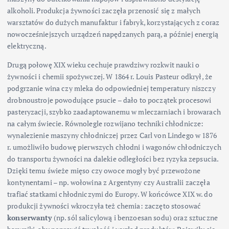
alkoholi. Produkcja żywności zaczęła przenosić się z małych
warsztatów do dużych manufaktur i fabryk, korzystających z coraz
nowocześniejszych urządzeń napędzanych parą, a później energią
elektryczną.
Drugą połowę XIX wieku cechuje prawdziwy rozkwit nauki o
żywności i chemii spożywczej. W 1864 r. Louis Pasteur odkrył, że
podgrzanie wina czy mleka do odpowiedniej temperatury niszczy
drobnoustroje powodujące psucie – dało to początek procesowi
pasteryzacji, szybko zaadaptowanemu w mleczarniach i browarach
na całym świecie. Równolegle rozwijano techniki chłodnicze:
wynalezienie maszyny chłodniczej przez Carl von Lindego w 1876
r. umożliwiło budowę pierwszych chłodni i wagonów chłodniczych
do transportu żywności na dalekie odległości bez ryzyka zepsucia.
Dzięki temu świeże mięso czy owoce mogły być przewożone
kontynentami – np. wołowina z Argentyny czy Australii zaczęła
trafiać statkami chłodniczymi do Europy. W końcówce XIX w. do
produkcji żywności wkroczyła też chemia: zaczęto stosować
konserwanty
(np. sól salicylową i benzoesan sodu) oraz sztuczne