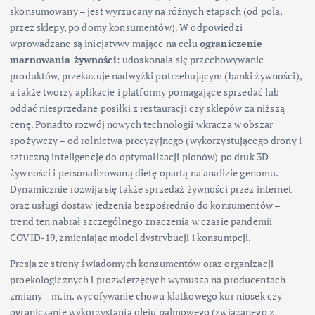
skonsumowany – jest wyrzucany na różnych etapach (od pola,
przez sklepy, po domy konsumentów). W odpowiedzi
wprowadzane są inicjatywy mające na celu
ograniczenie
marnowania żywności
: udoskonala się przechowywanie
produktów, przekazuje nadwyżki potrzebującym (banki żywności),
a także tworzy aplikacje i platformy pomagające sprzedać lub
oddać niesprzedane posiłki z restauracji czy sklepów za niższą
cenę. Ponadto rozwój nowych technologii wkracza w obszar
spożywczy – od rolnictwa precyzyjnego (wykorzystującego drony i
sztuczną inteligencję do optymalizacji plonów) po druk 3D
żywności i personalizowaną dietę opartą na analizie genomu.
Dynamicznie rozwija się także sprzedaż żywności przez internet
oraz usługi dostaw jedzenia bezpośrednio do konsumentów –
trend ten nabrał szczególnego znaczenia w czasie pandemii
COVID-19, zmieniając model dystrybucji i konsumpcji.
Presja ze strony świadomych konsumentów oraz organizacji
proekologicznych i prozwierzęcych wymusza na producentach
zmiany – m.in. wycofywanie chowu klatkowego kur niosek czy
ograniczanie wykorzystania oleju palmowego (związanego z