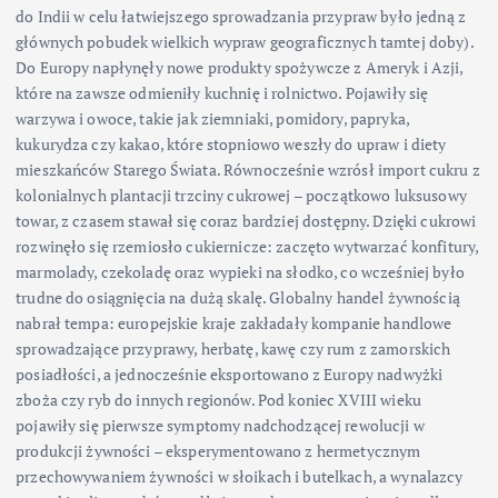
do Indii w celu łatwiejszego sprowadzania przypraw było jedną z
głównych pobudek wielkich wypraw geograficznych tamtej doby).
Do Europy napłynęły nowe produkty spożywcze z Ameryk i Azji,
które na zawsze odmieniły kuchnię i rolnictwo. Pojawiły się
warzywa i owoce, takie jak ziemniaki, pomidory, papryka,
kukurydza czy kakao, które stopniowo weszły do upraw i diety
mieszkańców Starego Świata. Równocześnie wzrósł import cukru z
kolonialnych plantacji trzciny cukrowej – początkowo luksusowy
towar, z czasem stawał się coraz bardziej dostępny. Dzięki cukrowi
rozwinęło się rzemiosło cukiernicze: zaczęto wytwarzać konfitury,
marmolady, czekoladę oraz wypieki na słodko, co wcześniej było
trudne do osiągnięcia na dużą skalę. Globalny handel żywnością
nabrał tempa: europejskie kraje zakładały kompanie handlowe
sprowadzające przyprawy, herbatę, kawę czy rum z zamorskich
posiadłości, a jednocześnie eksportowano z Europy nadwyżki
zboża czy ryb do innych regionów. Pod koniec XVIII wieku
pojawiły się pierwsze symptomy nadchodzącej rewolucji w
produkcji żywności – eksperymentowano z hermetycznym
przechowywaniem żywności w słoikach i butelkach, a wynalazcy