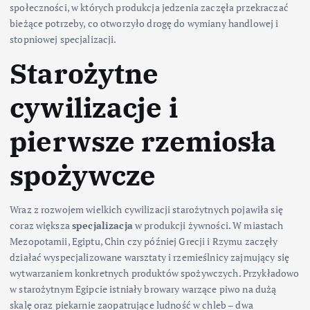
społeczności, w których produkcja jedzenia zaczęła przekraczać
bieżące potrzeby, co otworzyło drogę do wymiany handlowej i
stopniowej specjalizacji.
Starożytne
cywilizacje i
pierwsze rzemiosła
spożywcze
Wraz z rozwojem wielkich cywilizacji starożytnych pojawiła się
coraz większa
specjalizacja
w produkcji żywności. W miastach
Mezopotamii, Egiptu, Chin czy później Grecji i Rzymu zaczęły
działać wyspecjalizowane warsztaty i rzemieślnicy zajmujący się
wytwarzaniem konkretnych produktów spożywczych. Przykładowo
w starożytnym Egipcie istniały browary warzące piwo na dużą
skalę oraz piekarnie zaopatrujące ludność w chleb – dwa