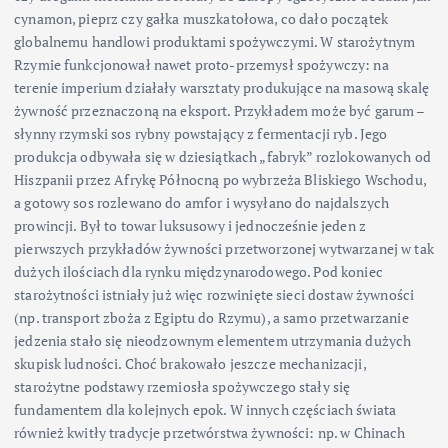
cynamon, pieprz czy gałka muszkatołowa, co dało początek
globalnemu handlowi produktami spożywczymi. W starożytnym
Rzymie funkcjonował nawet proto-przemysł spożywczy: na
terenie imperium działały warsztaty produkujące na masową skalę
żywność przeznaczoną na eksport. Przykładem może być garum –
słynny rzymski sos rybny powstający z fermentacji ryb. Jego
produkcja odbywała się w dziesiątkach „fabryk” rozlokowanych od
Hiszpanii przez Afrykę Północną po wybrzeża Bliskiego Wschodu,
a gotowy sos rozlewano do amfor i wysyłano do najdalszych
prowincji. Był to towar luksusowy i jednocześnie jeden z
pierwszych przykładów żywności przetworzonej wytwarzanej w tak
dużych ilościach dla rynku międzynarodowego. Pod koniec
starożytności istniały już więc rozwinięte sieci dostaw żywności
(np. transport zboża z Egiptu do Rzymu), a samo przetwarzanie
jedzenia stało się nieodzownym elementem utrzymania dużych
skupisk ludności. Choć brakowało jeszcze mechanizacji,
starożytne podstawy rzemiosła spożywczego stały się
fundamentem dla kolejnych epok. W innych częściach świata
również kwitły tradycje przetwórstwa żywności: np. w Chinach