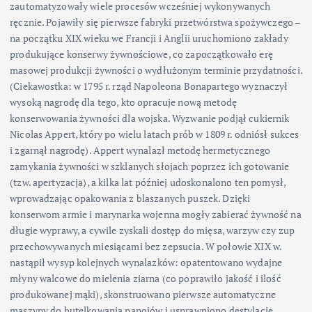
zautomatyzowały wiele procesów wcześniej wykonywanych
ręcznie. Pojawiły się pierwsze fabryki przetwórstwa spożywczego –
na początku XIX wieku we Francji i Anglii uruchomiono zakłady
produkujące konserwy żywnościowe, co zapoczątkowało erę
masowej produkcji żywności o wydłużonym terminie przydatności.
(Ciekawostka: w 1795 r. rząd Napoleona Bonapartego wyznaczył
wysoką nagrodę dla tego, kto opracuje nową metodę
konserwowania żywności dla wojska. Wyzwanie podjął cukiernik
Nicolas Appert, który po wielu latach prób w 1809 r. odniósł sukces
i zgarnął nagrodę). Appert wynalazł metodę hermetycznego
zamykania żywności w szklanych słojach poprzez ich gotowanie
(tzw. apertyzacja), a kilka lat później udoskonalono ten pomysł,
wprowadzając opakowania z blaszanych puszek. Dzięki
konserwom armie i marynarka wojenna mogły zabierać żywność na
długie wyprawy, a cywile zyskali dostęp do mięsa, warzyw czy zup
przechowywanych miesiącami bez zepsucia. W połowie XIX w.
nastąpił wysyp kolejnych wynalazków: opatentowano wydajne
młyny walcowe do mielenia ziarna (co poprawiło jakość i ilość
produkowanej mąki), skonstruowano pierwsze automatyczne
maszyny do butelkowania napojów i usprawniono destylację