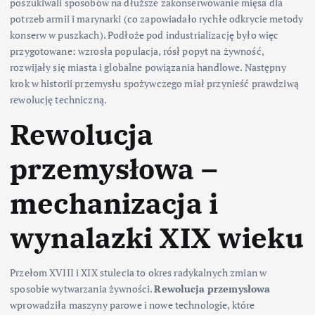
poszukiwali sposobów na dłuższe zakonserwowanie mięsa dla
potrzeb armii i marynarki (co zapowiadało rychłe odkrycie metody
konserw w puszkach). Podłoże pod industrializację było więc
przygotowane: wzrosła populacja, rósł popyt na żywność,
rozwijały się miasta i globalne powiązania handlowe. Następny
krok w historii przemysłu spożywczego miał przynieść prawdziwą
rewolucję techniczną.
Rewolucja
przemysłowa –
mechanizacja i
wynalazki XIX wieku
Przełom XVIII i XIX stulecia to okres radykalnych zmian w
sposobie wytwarzania żywności.
Rewolucja przemysłowa
wprowadziła maszyny parowe i nowe technologie, które