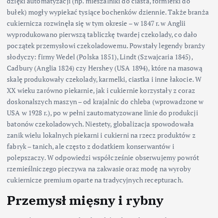
dzięki automatyzacji (np. mieszalniki do ciasta, formierki do
bułek) mogły wypiekać tysiące bochenków dziennie. Także branża
cukiernicza rozwinęła się w tym okresie – w 1847 r. w Anglii
wyprodukowano pierwszą tabliczkę twardej czekolady, co dało
początek przemysłowi czekoladowemu. Powstały legendy branży
słodyczy: firmy Wedel (Polska 1851), Lindt (Szwajcaria 1845),
Cadbury (Anglia 1824) czy Hershey (USA 1894), które na masową
skalę produkowały czekolady, karmelki, ciastka i inne łakocie. W
XX wieku zarówno piekarnie, jak i cukiernie korzystały z coraz
doskonalszych maszyn – od krajalnic do chleba (wprowadzone w
USA w 1928 r.), po w pełni zautomatyzowane linie do produkcji
batonów czekoladowych. Niestety, globalizacja spowodowała
zanik wielu lokalnych piekarni i cukierni na rzecz produktów z
fabryk – tanich, ale często z dodatkiem konserwantów i
polepszaczy. W odpowiedzi współcześnie obserwujemy powrót
rzemieślniczego pieczywa na zakwasie oraz modę na wyroby
cukiernicze premium oparte na tradycyjnych recepturach.
Przemysł mięsny i rybny