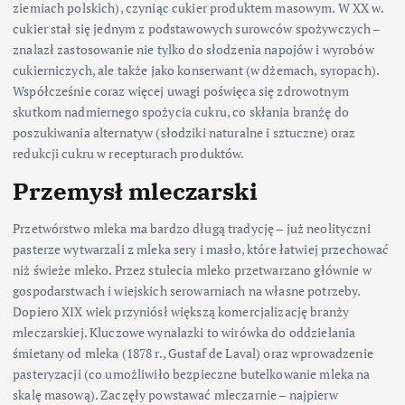
ziemiach polskich), czyniąc cukier produktem masowym. W XX w.
cukier stał się jednym z podstawowych surowców spożywczych –
znalazł zastosowanie nie tylko do słodzenia napojów i wyrobów
cukierniczych, ale także jako konserwant (w dżemach, syropach).
Współcześnie coraz więcej uwagi poświęca się zdrowotnym
skutkom nadmiernego spożycia cukru, co skłania branżę do
poszukiwania alternatyw (słodziki naturalne i sztuczne) oraz
redukcji cukru w recepturach produktów.
Przemysł mleczarski
Przetwórstwo mleka ma bardzo długą tradycję – już neolityczni
pasterze wytwarzali z mleka sery i masło, które łatwiej przechować
niż świeże mleko. Przez stulecia mleko przetwarzano głównie w
gospodarstwach i wiejskich serowarniach na własne potrzeby.
Dopiero XIX wiek przyniósł większą komercjalizację branży
mleczarskiej. Kluczowe wynalazki to wirówka do oddzielania
śmietany od mleka (1878 r., Gustaf de Laval) oraz wprowadzenie
pasteryzacji (co umożliwiło bezpieczne butelkowanie mleka na
skalę masową). Zaczęły powstawać mleczarnie – najpierw