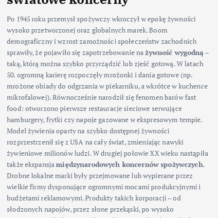
Po 1945 roku przemysł spożywczy wkroczył w epokę żywności
wysoko przetworzonej oraz globalnych marek. Boom
demograficzny i wzrost zamożności społeczeństw zachodnich
sprawiły, że pojawiło się zapotrzebowanie na
żywność wygodną
–
taką, którą można szybko przyrządzić lub zjeść gotową. W latach
50. ogromną karierę rozpoczęły mrożonki i dania gotowe (np.
mrożone obiady do odgrzania w piekarniku, a wkrótce w kuchence
mikrofalowej). Równocześnie narodził się fenomen barów fast
food: otworzono pierwsze restauracje sieciowe serwujące
hamburgery, frytki czy napoje gazowane w ekspresowym tempie.
Model żywienia oparty na szybko dostępnej żywności
rozprzestrzenił się z USA na cały świat, zmieniając nawyki
żywieniowe milionów ludzi. W drugiej połowie XX wieku nastąpiła
także ekspansja
międzynarodowych koncernów spożywczych
.
Drobne lokalne marki były przejmowane lub wypierane przez
wielkie firmy dysponujące ogromnymi mocami produkcyjnymi i
budżetami reklamowymi. Produkty takich korporacji – od
słodzonych napojów, przez słone przekąski, po wysoko