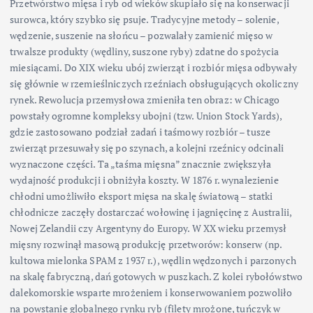
Przetwórstwo mięsa i ryb od wieków skupiało się na konserwacji
surowca, który szybko się psuje. Tradycyjne metody – solenie,
wędzenie, suszenie na słońcu – pozwalały zamienić mięso w
trwalsze produkty (wędliny, suszone ryby) zdatne do spożycia
miesiącami. Do XIX wieku ubój zwierząt i rozbiór mięsa odbywały
się głównie w rzemieślniczych rzeźniach obsługujących okoliczny
rynek. Rewolucja przemysłowa zmieniła ten obraz: w Chicago
powstały ogromne kompleksy ubojni (tzw. Union Stock Yards),
gdzie zastosowano podział zadań i taśmowy rozbiór – tusze
zwierząt przesuwały się po szynach, a kolejni rzeźnicy odcinali
wyznaczone części. Ta „taśma mięsna” znacznie zwiększyła
wydajność produkcji i obniżyła koszty. W 1876 r. wynalezienie
chłodni umożliwiło eksport mięsa na skalę światową – statki
chłodnicze zaczęły dostarczać wołowinę i jagnięcinę z Australii,
Nowej Zelandii czy Argentyny do Europy. W XX wieku przemysł
mięsny rozwinął masową produkcję przetworów: konserw (np.
kultowa mielonka SPAM z 1937 r.), wędlin wędzonych i parzonych
na skalę fabryczną, dań gotowych w puszkach. Z kolei rybołówstwo
dalekomorskie wsparte mrożeniem i konserwowaniem pozwoliło
na powstanie globalnego rynku ryb (filety mrożone, tuńczyk w