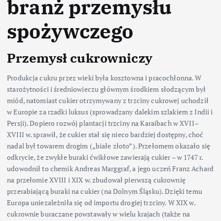
branż przemysłu
spożywczego
Przemysł cukrowniczy
Produkcja cukru przez wieki była kosztowna i pracochłonna. W
starożytności i średniowieczu głównym środkiem słodzącym był
miód, natomiast cukier otrzymywany z trzciny cukrowej uchodził
w Europie za rzadki luksus (sprowadzany dalekim szlakiem z Indii i
Persji). Dopiero rozwój plantacji trzciny na Karaibach w XVII–
XVIII w. sprawił, że cukier stał się nieco bardziej dostępny, choć
nadal był towarem drogim („białe złoto”). Przełomem okazało się
odkrycie, że zwykłe buraki ćwikłowe zawierają cukier – w 1747 r.
udowodnił to chemik Andreas Marggraf, a jego uczeń Franz Achard
na przełomie XVIII i XIX w. zbudował pierwszą cukrownię
przerabiającą buraki na cukier (na Dolnym Śląsku). Dzięki temu
Europa uniezależniła się od importu drogiej trzciny. W XIX w.
cukrownie buraczane powstawały w wielu krajach (także na