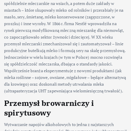
spółdzielnie mleczarskie na wsiach, a potem duże zakłady w
miastach – które skupowały mleko od rolników i przerabiały je na
masło, sery, śmietanę, mleko konserwowane (zagęszczone, w
proszku) i inne wyroby. W 1866 r. firma Nestlé wprowadziła na
rynek pierwszą modyfikowaną mleczną mieszankę dla niemowląt,
co zapoczątkowało sektor żywności dziecięcej. W XX wieku
przemysł mleczarski zmechanizował się i zautomatyzował – linie
produkcyjne butelkują mleko i formują sery na skalę przemysłową.
Jednocześnie w wielu krajach (w tym w Polsce) mocno rozwinęła
się spółdzielczość mleczarska, dbająca o standardy jakości.
Współcześnie branża eksperymentuje z nowymi produktami (jak
mleka roślinne – sojowe, owsiane, migdałowe – będące alternatywą
dla krowiego) oraz doskonali metody utrwalania mleka
(ultrapasteryzacja UHT zapewniająca wielomiesięczną trwałość).
Przemysł browarniczy i
spirytusowy
Wytwarzanie napojów alkoholowych to jedna z najstarszych