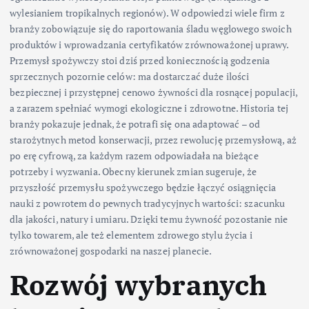
wylesianiem tropikalnych regionów). W odpowiedzi wiele firm z
branży zobowiązuje się do raportowania śladu węglowego swoich
produktów i wprowadzania certyfikatów zrównoważonej uprawy.
Przemysł spożywczy stoi dziś przed koniecznością godzenia
sprzecznych pozornie celów: ma dostarczać duże ilości
bezpiecznej i przystępnej cenowo żywności dla rosnącej populacji,
a zarazem spełniać wymogi ekologiczne i zdrowotne. Historia tej
branży pokazuje jednak, że potrafi się ona adaptować – od
starożytnych metod konserwacji, przez rewolucję przemysłową, aż
po erę cyfrową, za każdym razem odpowiadała na bieżące
potrzeby i wyzwania. Obecny kierunek zmian sugeruje, że
przyszłość przemysłu spożywczego będzie łączyć osiągnięcia
nauki z powrotem do pewnych tradycyjnych wartości: szacunku
dla jakości, natury i umiaru. Dzięki temu żywność pozostanie nie
tylko towarem, ale też elementem zdrowego stylu życia i
zrównoważonej gospodarki na naszej planecie.
Rozwój wybranych