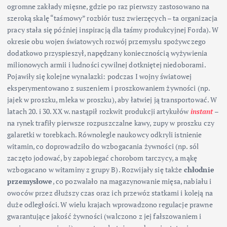
ogromne zakłady mięsne, gdzie po raz pierwszy zastosowano na
szeroką skalę “taśmowy” rozbiór tusz zwierzęcych – ta organizacja
pracy stała się później inspiracją dla taśmy produkcyjnej Forda). W
okresie obu wojen światowych rozwój przemysłu spożywczego
dodatkowo przyspieszył, napędzany koniecznością wyżywienia
milionowych armii i ludności cywilnej dotkniętej niedoborami.
Pojawiły się kolejne wynalazki: podczas I wojny światowej
eksperymentowano z suszeniem i proszkowaniem żywności (np.
jajek w proszku, mleka w proszku), aby łatwiej ją transportować. W
latach 20. i 30. XX w. nastąpił rozkwit produkcji artykułów
instant
–
na rynek trafiły pierwsze rozpuszczalne kawy, zupy w proszku czy
galaretki w torebkach. Równolegle naukowcy odkryli istnienie
witamin, co doprowadziło do wzbogacania żywności (np. sól
zaczęto jodować, by zapobiegać chorobom tarczycy, a mąkę
wzbogacano w witaminy z grupy B). Rozwijały się także
chłodnie
przemysłowe
, co pozwalało na magazynowanie mięsa, nabiału i
owoców przez dłuższy czas oraz ich przewóz statkami i koleją na
duże odległości. W wielu krajach wprowadzono regulacje prawne
gwarantujące jakość żywności (walczono z jej fałszowaniem i