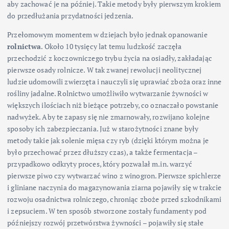
aby zachować je na później. Takie metody były pierwszym krokiem
do przedłużania przydatności jedzenia.
Przełomowym momentem w dziejach było jednak opanowanie
rolnictwa
. Około 10 tysięcy lat temu ludzkość zaczęła
przechodzić z koczowniczego trybu życia na osiadły, zakładając
pierwsze osady rolnicze. W tak zwanej rewolucji neolitycznej
ludzie udomowili zwierzęta i nauczyli się uprawiać zboża oraz inne
rośliny jadalne. Rolnictwo umożliwiło wytwarzanie żywności w
większych ilościach niż bieżące potrzeby, co oznaczało powstanie
nadwyżek. Aby te zapasy się nie zmarnowały, rozwijano kolejne
sposoby ich zabezpieczania. Już w starożytności znane były
metody takie jak solenie mięsa czy ryb (dzięki którym można je
było przechować przez dłuższy czas), a także fermentacja –
przypadkowo odkryty proces, który pozwalał m.in. warzyć
pierwsze piwo czy wytwarzać wino z winogron. Pierwsze spichlerze
i gliniane naczynia do magazynowania ziarna pojawiły się w trakcie
rozwoju osadnictwa rolniczego, chroniąc zboże przed szkodnikami
i zepsuciem. W ten sposób stworzone zostały fundamenty pod
późniejszy rozwój przetwórstwa żywności – pojawiły się stałe