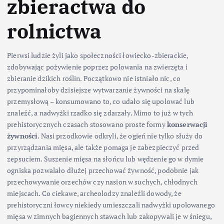
zbieractwa do
rolnictwa
Pierwsi ludzie żyli jako społeczności łowiecko-zbierackie,
zdobywając pożywienie poprzez polowania na zwierzęta i
zbieranie dzikich roślin. Początkowo nie istniało nic, co
przypominałoby dzisiejsze wytwarzanie żywności na skalę
przemysłową – konsumowano to, co udało się upolować lub
znaleźć, a nadwyżki rzadko się zdarzały. Mimo to już w tych
prehistorycznych czasach stosowano proste formy
konserwacji
żywności
. Nasi przodkowie odkryli, że ogień nie tylko służy do
przyrządzania mięsa, ale także pomaga je zabezpieczyć przed
zepsuciem. Suszenie mięsa na słońcu lub wędzenie go w dymie
ogniska pozwalało dłużej przechować żywność, podobnie jak
przechowywanie orzechów czy nasion w suchych, chłodnych
miejscach. Co ciekawe, archeolodzy znaleźli dowody, że
prehistoryczni łowcy niekiedy umieszczali nadwyżki upolowanego
mięsa w zimnych bagiennych stawach lub zakopywali je w śniegu,