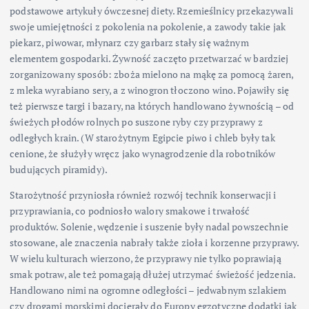
podstawowe artykuły ówczesnej diety. Rzemieślnicy przekazywali
swoje umiejętności z pokolenia na pokolenie, a zawody takie jak
piekarz, piwowar, młynarz czy garbarz stały się ważnym
elementem gospodarki. Żywność zaczęto przetwarzać w bardziej
zorganizowany sposób: zboża mielono na mąkę za pomocą żaren,
z mleka wyrabiano sery, a z winogron tłoczono wino. Pojawiły się
też pierwsze targi i bazary, na których handlowano żywnością – od
świeżych płodów rolnych po suszone ryby czy przyprawy z
odległych krain. (W starożytnym Egipcie piwo i chleb były tak
cenione, że służyły wręcz jako wynagrodzenie dla robotników
budujących piramidy).
Starożytność przyniosła również rozwój technik konserwacji i
przyprawiania, co podniosło walory smakowe i trwałość
produktów. Solenie, wędzenie i suszenie były nadal powszechnie
stosowane, ale znaczenia nabrały także zioła i korzenne przyprawy.
W wielu kulturach wierzono, że przyprawy nie tylko poprawiają
smak potraw, ale też pomagają dłużej utrzymać świeżość jedzenia.
Handlowano nimi na ogromne odległości – jedwabnym szlakiem
czy drogami morskimi docierały do Europy egzotyczne dodatki jak