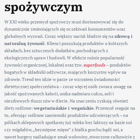
spożywczym
W XXI wieku przemysł spożywczy musi dostosowywać się do
dynamicznie zmieniających się oczekiwań konsumentów oraz
globalnych wyzwań. Coraz większy nacisk kładzie się na
zdrową i
naturalną żywność
. Klienci poszukują produktów o krótszych
składach, bez sztucznych dodatków, pochodzących z
ekologicznych upraw i hodowli. W efekcie rośnie popularność
żywności organicznej, lokalnej oraz tzw.
superfoods
– produktów
bogatych w składniki odżywcze, mających korzystny wpływ na
zdrowie. Trend ten idzie w parze ze wzrostem świadomości
dietetycznej społeczeństwa – coraz więcej osób zwraca uwagę na
jakość spożywanych kalorii, unika nadmiaru cukru, soli i
niezdrowych tłuszczów w diecie. Na znaczeniu zyskują również
diety roślinne:
wegetariańskie i wegańskie
. Przemysł reaguje na
to, oferując roślinne zamienniki produktów odzwierzęcych – na
półkach sklepowych spotkamy już mleko bez laktozy na bazie soi
czy migdałów, „bezmięsne mięso” z białka grochu bądź soi, a
nawet burgery naśladujące smak wołowiny, stworzone całkowicie z