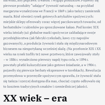
barwniki, aby poprawić trwałość i wygląd produktów. Pojawiły się
pierwsze produkty “udające” żywność naturalną – na przykład
margaryna wynaleziona we Francji w 1869 r. jako tańszy zamiennik
masła. Rósł również rynek gotowych artykułów spożywczych:
miejskie sklepy oferowały coraz więcej paczkowanych towarów, od
herbatników i cukierków po sproszkowane kakao. Pod koniec XIX
wieku istniały już globalne marki spożywcze zakładające swoje
przedsiębiorstwa (jak fabryki czekolady, kawy czy napojów
gazowanych), a produkcja żywności stała się międzynarodowym
biznesem na niespotykaną wcześniej skalę. (Na przełomie XIX i XX
wieku na rynek trafiły też nowe przetwory, które zawojowały stoły
– w 1886 r. wynaleziono pierwszy napój typu cola, w 1894 r.
powstały płatki kukurydziane jako gotowe śniadanie, a w 1904 r.
pojawiły się pierwsze herbaty ekspresowe w torebkach). Rewolucja
przemysłowa w przemyśle spożywczym sprawiła, że żywność stała
się tańsza i szerzej dostępna dla mas, chociaż często odbywało się
to kosztem tradycyjnych smaków i rzemieślniczej jakości.
XX wiek – era