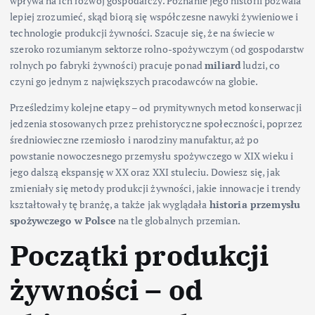
wpływa na ich rozwój gospodarczy. Poznanie jego historii pozwala
lepiej zrozumieć, skąd biorą się współczesne nawyki żywieniowe i
technologie produkcji żywności. Szacuje się, że na świecie w
szeroko rozumianym sektorze rolno-spożywczym (od gospodarstw
rolnych po fabryki żywności) pracuje ponad
miliard
ludzi, co
czyni go jednym z największych pracodawców na globie.
Prześledzimy kolejne etapy – od prymitywnych metod konserwacji
jedzenia stosowanych przez prehistoryczne społeczności, poprzez
średniowieczne rzemiosło i narodziny manufaktur, aż po
powstanie nowoczesnego przemysłu spożywczego w XIX wieku i
jego dalszą ekspansję w XX oraz XXI stuleciu. Dowiesz się, jak
zmieniały się metody produkcji żywności, jakie innowacje i trendy
kształtowały tę branżę, a także jak wyglądała
historia przemysłu
spożywczego w Polsce
na tle globalnych przemian.
Początki produkcji
żywności – od