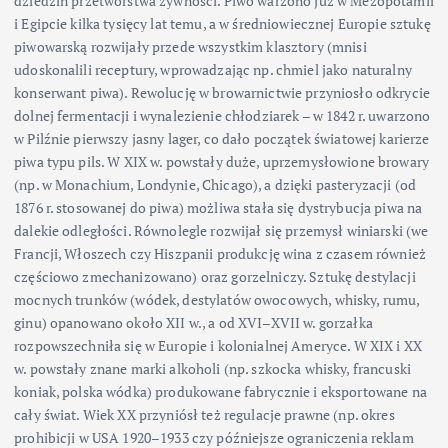
dziedzin przetwórstwa żywności. Piwo warzono już w Mezopotamii
i Egipcie kilka tysięcy lat temu, a w średniowiecznej Europie sztukę
piwowarską rozwijały przede wszystkim klasztory (mnisi
udoskonalili receptury, wprowadzając np. chmiel jako naturalny
konserwant piwa). Rewolucję w browarnictwie przyniosło odkrycie
dolnej fermentacji i wynalezienie chłodziarek – w 1842 r. uwarzono
w Pilźnie pierwszy jasny lager, co dało początek światowej karierze
piwa typu pils. W XIX w. powstały duże, uprzemysłowione browary
(np. w Monachium, Londynie, Chicago), a dzięki pasteryzacji (od
1876 r. stosowanej do piwa) możliwa stała się dystrybucja piwa na
dalekie odległości. Równolegle rozwijał się przemysł winiarski (we
Francji, Włoszech czy Hiszpanii produkcję wina z czasem również
częściowo zmechanizowano) oraz gorzelniczy. Sztukę destylacji
mocnych trunków (wódek, destylatów owocowych, whisky, rumu,
ginu) opanowano około XII w., a od XVI–XVII w. gorzałka
rozpowszechniła się w Europie i kolonialnej Ameryce. W XIX i XX
w. powstały znane marki alkoholi (np. szkocka whisky, francuski
koniak, polska wódka) produkowane fabrycznie i eksportowane na
cały świat. Wiek XX przyniósł też regulacje prawne (np. okres
prohibicji w USA 1920–1933 czy późniejsze ograniczenia reklam