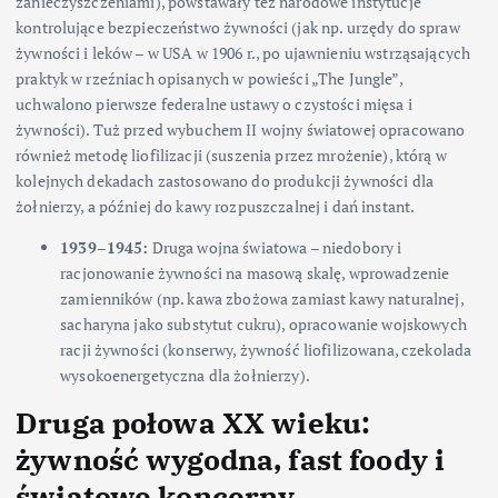
zanieczyszczeniami), powstawały też narodowe instytucje
kontrolujące bezpieczeństwo żywności (jak np. urzędy do spraw
żywności i leków – w USA w 1906 r., po ujawnieniu wstrząsających
praktyk w rzeźniach opisanych w powieści „The Jungle”,
uchwalono pierwsze federalne ustawy o czystości mięsa i
żywności). Tuż przed wybuchem II wojny światowej opracowano
również metodę liofilizacji (suszenia przez mrożenie), którą w
kolejnych dekadach zastosowano do produkcji żywności dla
żołnierzy, a później do kawy rozpuszczalnej i dań instant.
1939–1945:
Druga wojna światowa – niedobory i
racjonowanie żywności na masową skalę, wprowadzenie
zamienników (np. kawa zbożowa zamiast kawy naturalnej,
sacharyna jako substytut cukru), opracowanie wojskowych
racji żywności (konserwy, żywność liofilizowana, czekolada
wysokoenergetyczna dla żołnierzy).
Druga połowa XX wieku:
żywność wygodna, fast foody i
światowe koncerny