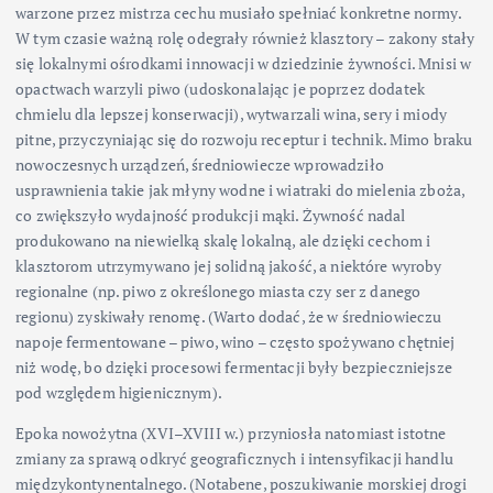
warzone przez mistrza cechu musiało spełniać konkretne normy.
W tym czasie ważną rolę odegrały również klasztory – zakony stały
się lokalnymi ośrodkami innowacji w dziedzinie żywności. Mnisi w
opactwach warzyli piwo (udoskonalając je poprzez dodatek
chmielu dla lepszej konserwacji), wytwarzali wina, sery i miody
pitne, przyczyniając się do rozwoju receptur i technik. Mimo braku
nowoczesnych urządzeń, średniowiecze wprowadziło
usprawnienia takie jak młyny wodne i wiatraki do mielenia zboża,
co zwiększyło wydajność produkcji mąki. Żywność nadal
produkowano na niewielką skalę lokalną, ale dzięki cechom i
klasztorom utrzymywano jej solidną jakość, a niektóre wyroby
regionalne (np. piwo z określonego miasta czy ser z danego
regionu) zyskiwały renomę. (Warto dodać, że w średniowieczu
napoje fermentowane – piwo, wino – często spożywano chętniej
niż wodę, bo dzięki procesowi fermentacji były bezpieczniejsze
pod względem higienicznym).
Epoka nowożytna (XVI–XVIII w.) przyniosła natomiast istotne
zmiany za sprawą odkryć geograficznych i intensyfikacji handlu
międzykontynentalnego. (Notabene, poszukiwanie morskiej drogi