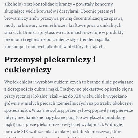
alkoholu) oraz konsolidację branży – powstały koncerny
skupiające wiele browarów i destylarni. Obecnie przemysł
browarniczy znów przeżywa pewną decentralizację za sprawą
mody na browary rzemieślnicze i kraftowe piwa o unikalnych
smakach. Branża spirytusowa natomiast inwestuje w produkty
premium i regionalne oraz mierzy się z trendem spadku
konsumpcji mocnych alkoholi w niektórych krajach.
Przemysł piekarniczy i
cukierniczy
Wypiek chleba i wyrobów cukierniczych to branże silnie powiązane
z dostępnością cukru i mąki. Tradycyjne piekarstwo opierało się na
pracy ręcznej i lokalnej skali – aż do XIX wieku chleb wypiekano
głównie w małych piecach rzemieślniczych na potrzeby okolicznej
społeczności. Wraz z rewolucją przemysłową pojawiły się pierwsze
młyny mechaniczne napędzane parą (co zwiększyło produkcję
mąki) oraz piece piekarnicze o większej wydajności. W drugiej
połowie XIX w. duże miasta miały już fabryki pieczywa, które