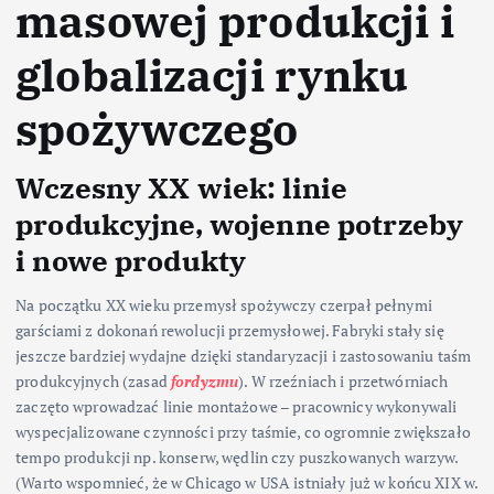
masowej produkcji i
globalizacji rynku
spożywczego
Wczesny XX wiek: linie
produkcyjne, wojenne potrzeby
i nowe produkty
Na początku XX wieku przemysł spożywczy czerpał pełnymi
garściami z dokonań rewolucji przemysłowej. Fabryki stały się
jeszcze bardziej wydajne dzięki standaryzacji i zastosowaniu taśm
produkcyjnych (zasad
fordyzmu
). W rzeźniach i przetwórniach
zaczęto wprowadzać linie montażowe – pracownicy wykonywali
wyspecjalizowane czynności przy taśmie, co ogromnie zwiększało
tempo produkcji np. konserw, wędlin czy puszkowanych warzyw.
(Warto wspomnieć, że w Chicago w USA istniały już w końcu XIX w.