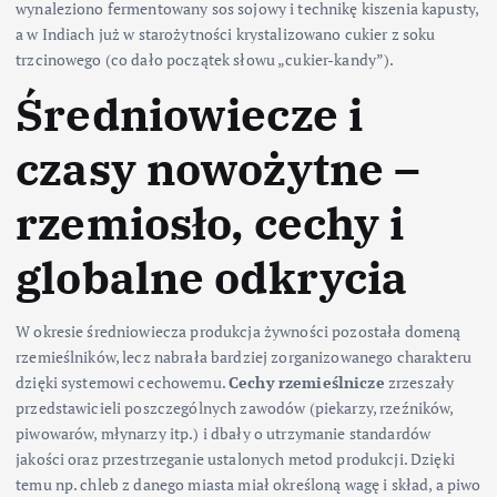
wynaleziono fermentowany sos sojowy i technikę kiszenia kapusty,
a w Indiach już w starożytności krystalizowano cukier z soku
trzcinowego (co dało początek słowu „cukier-kandy”).
Średniowiecze i
czasy nowożytne –
rzemiosło, cechy i
globalne odkrycia
W okresie średniowiecza produkcja żywności pozostała domeną
rzemieślników, lecz nabrała bardziej zorganizowanego charakteru
dzięki systemowi cechowemu.
Cechy rzemieślnicze
zrzeszały
przedstawicieli poszczególnych zawodów (piekarzy, rzeźników,
piwowarów, młynarzy itp.) i dbały o utrzymanie standardów
jakości oraz przestrzeganie ustalonych metod produkcji. Dzięki
temu np. chleb z danego miasta miał określoną wagę i skład, a piwo