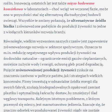
roślin. Innowacją ostatnich lat jest także
mięso hodowane
komórkowo
w laboratoriach – choć wciąż we wczesnej fazie, może
ono w przyszłości stać się alternatywą dla tradycyjnej hodowli
zwierząt. Wszystkie te zmiany pokazują, że
alternatywne źródła
białka
i zrównoważone podejście do produkcji żywności to jedne
z wiodących kierunków rozwoju branży.
Równolegle, wielkim wyzwaniem naszych czasów jest zapewnienie
zrównoważonego rozwoju w sektorze spożywczym. Oznacza to
m.in. redukcję negatywnego wpływu produkcji żywności na
środowisko naturalne – ograniczenie emisji gazów cieplarnianych,
mniejsze zużycie wody i energii, ochronę gleb przed degradacją.
Pojęcie
zrównoważonej produkcji żywności
zyskuje na
znaczeniu zarówno w polityce państw, jak i strategiach wielkich
koncernów. Firmy inwestują w odnawialne źródła energii dla
swoich fabryk, szukają biodegradowalnych opakowań zamiast
plastiku i optymalizują łańcuchy dostaw, by zmniejszyć ślad
węglowy transportu. Kolejnym istotnym problemem, z którym
przemysł się mierzy, jest marnotrawstwo jedzenia. Szacuje się, że
znaczny odsetek wyprodukowanej żywności nigdy nie zostaje