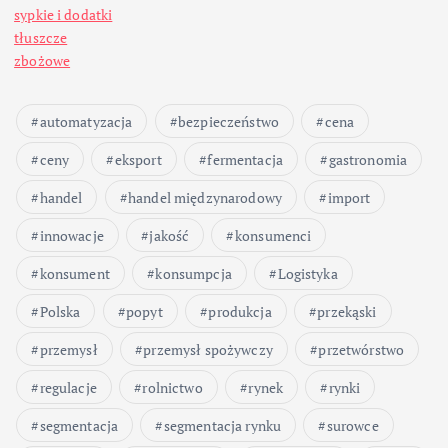
c
sypkie i dodatki
o
tłuszcze
zbożowe
w
automatyzacja
bezpieczeństwo
cena
a
ceny
eksport
fermentacja
gastronomia
n
handel
handel międzynarodowy
import
i
innowacje
jakość
konsumenci
konsument
konsumpcja
Logistyka
e
Polska
popyt
produkcja
przekąski
w
przemysł
przemysł spożywczy
przetwórstwo
p
regulacje
rolnictwo
rynek
rynki
segmentacja
segmentacja rynku
surowce
i