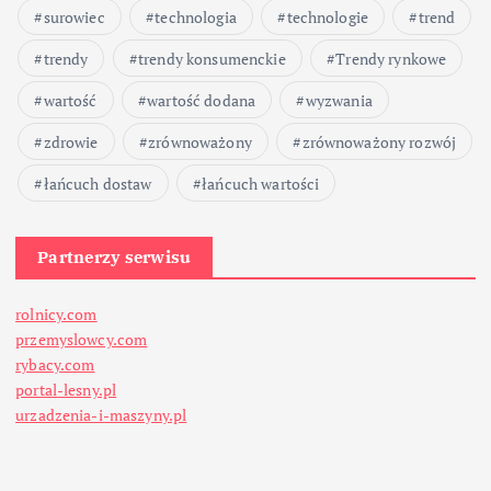
surowiec
technologia
technologie
trend
s
trendy
trendy konsumenckie
Trendy rynkowe
ó
wartość
wartość dodana
wyzwania
w
zdrowie
zrównoważony
zrównoważony rozwój
łańcuch dostaw
łańcuch wartości
Partnerzy serwisu
rolnicy.com
przemyslowcy.com
rybacy.com
portal-lesny.pl
urzadzenia-i-maszyny.pl