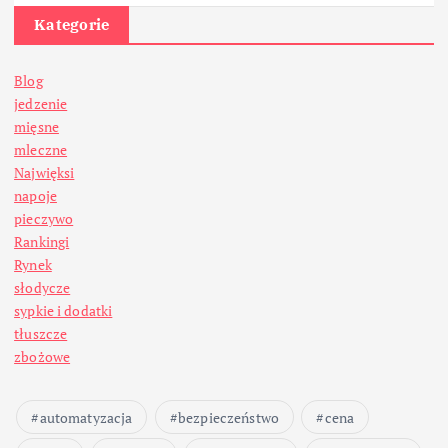
Kategorie
Blog
jedzenie
mięsne
mleczne
Najwięksi
napoje
pieczywo
Rankingi
Rynek
słodycze
sypkie i dodatki
tłuszcze
zbożowe
automatyzacja
bezpieczeństwo
cena