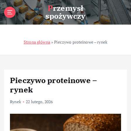
S
Przemysł
k
spożywczy
i
p
t
o
Strona główna
»
Pieczywo proteinowe – rynek
c
o
n
t
e
n
Pieczywo proteinowe –
t
rynek
Rynek
22 lutego, 2026