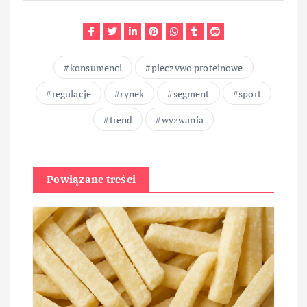
konsumenci
pieczywo proteinowe
regulacje
rynek
segment
sport
trend
wyzwania
Powiązane treści