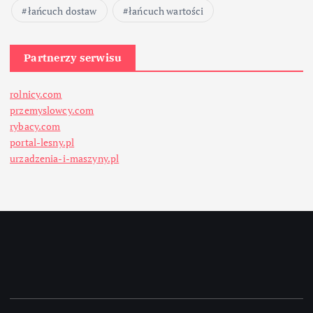
łańcuch dostaw
łańcuch wartości
Partnerzy serwisu
rolnicy.com
przemyslowcy.com
rybacy.com
portal-lesny.pl
urzadzenia-i-maszyny.pl