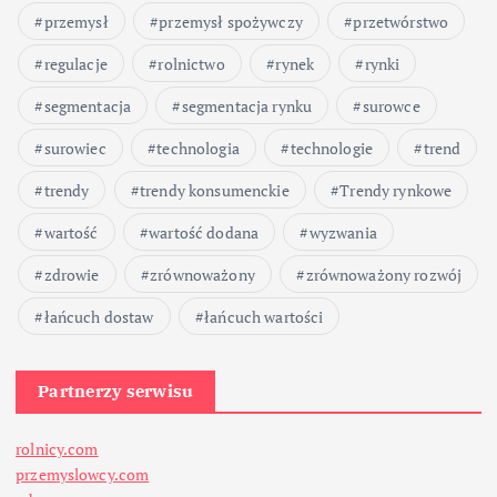
w
przemysł
przemysł spożywczy
przetwórstwo
p
regulacje
rolnictwo
rynek
rynki
segmentacja
segmentacja rynku
surowce
i
surowiec
technologia
technologie
trend
s
trendy
trendy konsumenckie
Trendy rynkowe
ó
wartość
wartość dodana
wyzwania
w
zdrowie
zrównoważony
zrównoważony rozwój
łańcuch dostaw
łańcuch wartości
Partnerzy serwisu
rolnicy.com
przemyslowcy.com