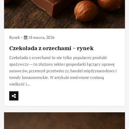
Rynek
18 marca, 2026
Czekolada z orzechami – rynek
Czekolada z orzechami to nie tylko popularny produkt
spożywczy — to złożony sektor gospodarki łączący uprawę
surowców, przemysł przetwórczy, handel międzynarodowy i
trendy konsumenckie. W artykule omówione zostaną
wielkość i…