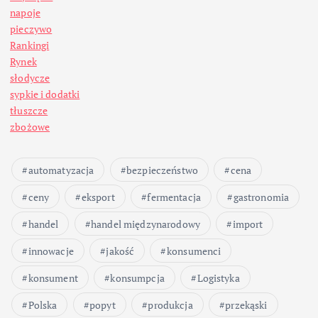
n
napoje
pieczywo
i
Rankingi
Rynek
c
słodycze
sypkie i dodatki
o
tłuszcze
zbożowe
w
automatyzacja
bezpieczeństwo
cena
a
ceny
eksport
fermentacja
gastronomia
n
handel
handel międzynarodowy
import
i
innowacje
jakość
konsumenci
konsument
konsumpcja
Logistyka
e
Polska
popyt
produkcja
przekąski