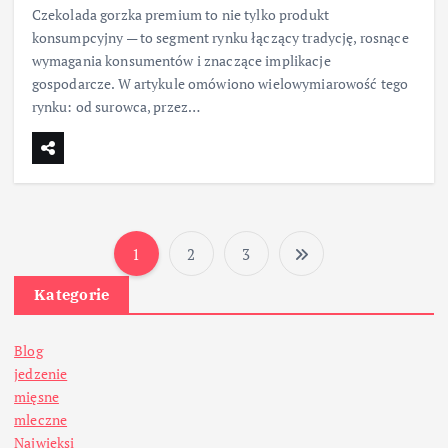
Czekolada gorzka premium to nie tylko produkt
konsumpcyjny — to segment rynku łączący tradycję, rosnące
wymagania konsumentów i znaczące implikacje
gospodarcze. W artykule omówiono wielowymiarowość tego
rynku: od surowca, przez…
1
2
3
S
Kategorie
t
Blog
r
jedzenie
mięsne
o
mleczne
Najwięksi