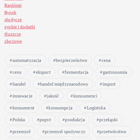
i
Rankingi
Rynek
c
słodycze
sypkie i dodatki
o
tłuszcze
zbożowe
w
automatyzacja
bezpieczeństwo
cena
a
ceny
eksport
fermentacja
gastronomia
n
handel
handel międzynarodowy
import
i
innowacje
jakość
konsumenci
konsument
konsumpcja
Logistyka
e
Polska
popyt
produkcja
przekąski
w
przemysł
przemysł spożywczy
przetwórstwo