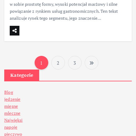
w sobie prostotę formy, wysoki potencjał marżowy i silne
powiązanie z rynkiem usług gastronomicznych. Ten tekst
analizuje rynek tego segmentu, jego znaczenie…
1
2
3
S
Kategorie
t
Blog
r
jedzenie
mięsne
o
mleczne
Najwięksi
n
napoje
pieczywo