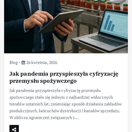
Blog
26 kwietnia, 2026
Jak pandemia przyspieszyła cyfryzację
przemysłu spożywczego
Jak pandemia przyspieszyła cyfryzację przemysłu
spożywczego stało się jednym z najbardziej widocznych
trendów ostatnich lat, zmieniając sposób działania zakładów
produkcyjnych, łańcuchów dystrybucji i kanałów sprzedaży.
W obliczu ograniczeń związanych z…