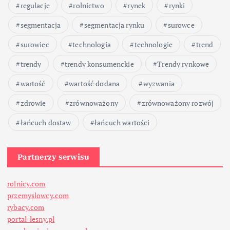
p
regulacje
rolnictwo
rynek
rynki
segmentacja
segmentacja rynku
surowce
i
surowiec
technologia
technologie
trend
s
trendy
trendy konsumenckie
Trendy rynkowe
ó
wartość
wartość dodana
wyzwania
w
zdrowie
zrównoważony
zrównoważony rozwój
łańcuch dostaw
łańcuch wartości
Partnerzy serwisu
rolnicy.com
przemyslowcy.com
rybacy.com
portal-lesny.pl