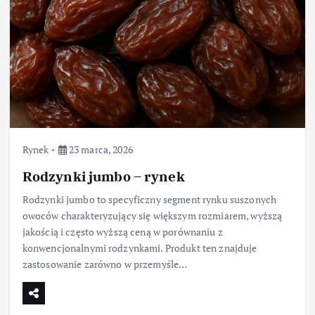
Rynek
23 marca, 2026
Rodzynki jumbo – rynek
Rodzynki jumbo to specyficzny segment rynku suszonych
owoców charakteryzujący się większym rozmiarem, wyższą
jakością i często wyższą ceną w porównaniu z
konwencjonalnymi rodzynkami. Produkt ten znajduje
zastosowanie zarówno w przemyśle…