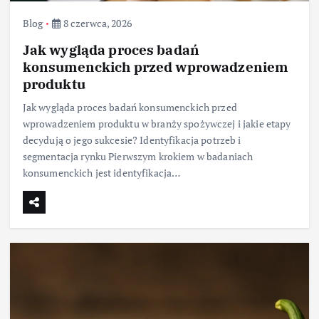
Blog
8 czerwca, 2026
Jak wygląda proces badań
konsumenckich przed wprowadzeniem
produktu
Jak wygląda proces badań konsumenckich przed
wprowadzeniem produktu w branży spożywczej i jakie etapy
decydują o jego sukcesie? Identyfikacja potrzeb i
segmentacja rynku Pierwszym krokiem w badaniach
konsumenckich jest identyfikacja…