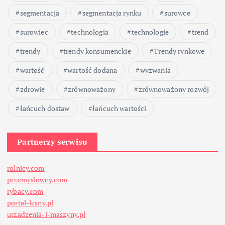
segmentacja
segmentacja rynku
surowce
i
surowiec
technologia
technologie
trend
s
trendy
trendy konsumenckie
Trendy rynkowe
ó
wartość
wartość dodana
wyzwania
w
zdrowie
zrównoważony
zrównoważony rozwój
łańcuch dostaw
łańcuch wartości
Partnerzy serwisu
rolnicy.com
przemyslowcy.com
rybacy.com
portal-lesny.pl
urzadzenia-i-maszyny.pl