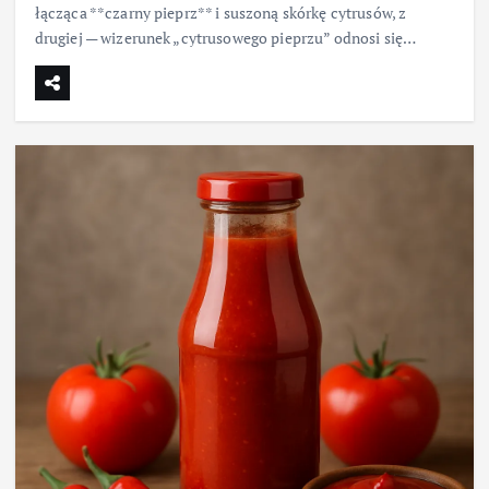
łącząca **czarny pieprz** i suszoną skórkę cytrusów, z
drugiej — wizerunek „cytrusowego pieprzu” odnosi się…