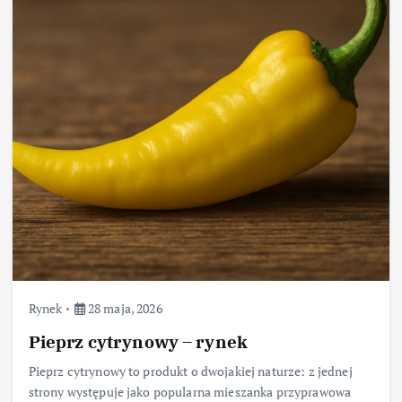
Rynek
28 maja, 2026
Pieprz cytrynowy – rynek
Pieprz cytrynowy to produkt o dwojakiej naturze: z jednej
strony występuje jako popularna mieszanka przyprawowa