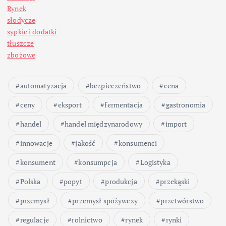
i
Rynek
c
słodycze
sypkie i dodatki
o
tłuszcze
zbożowe
w
automatyzacja
bezpieczeństwo
cena
a
ceny
eksport
fermentacja
gastronomia
n
handel
handel międzynarodowy
import
i
innowacje
jakość
konsumenci
konsument
konsumpcja
Logistyka
e
Polska
popyt
produkcja
przekąski
w
przemysł
przemysł spożywczy
przetwórstwo
p
regulacje
rolnictwo
rynek
rynki