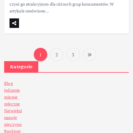
czyni go atrakcyjnym dla różnych grup konsumentów. W
artykule omówione…
1
2
3
S
Kategorie
t
Blog
r
jedzenie
mięsne
o
mleczne
Najwięksi
n
napoje
pieczywo
Rankingi