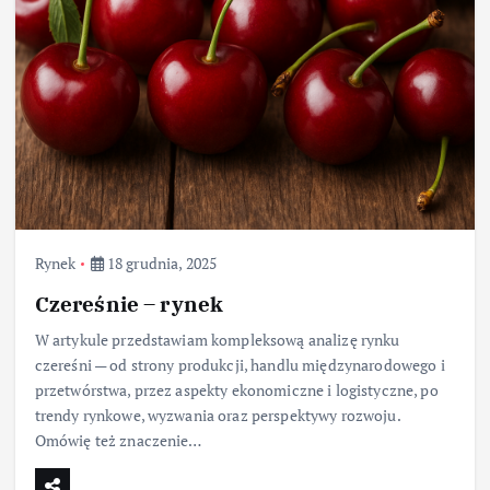
Rynek
18 grudnia, 2025
Czereśnie – rynek
W artykule przedstawiam kompleksową analizę rynku
czereśni — od strony produkcji, handlu międzynarodowego i
przetwórstwa, przez aspekty ekonomiczne i logistyczne, po
trendy rynkowe, wyzwania oraz perspektywy rozwoju.
Omówię też znaczenie…