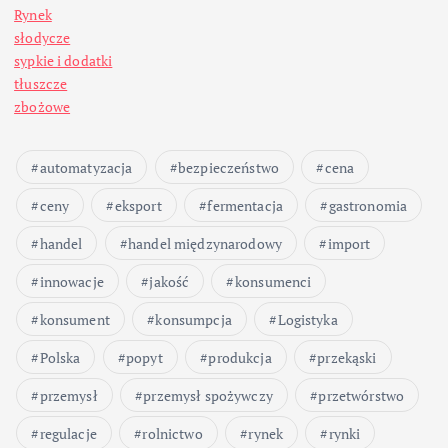
i
Rynek
c
słodycze
sypkie i dodatki
o
tłuszcze
zbożowe
w
automatyzacja
bezpieczeństwo
cena
a
ceny
eksport
fermentacja
gastronomia
n
handel
handel międzynarodowy
import
i
innowacje
jakość
konsumenci
konsument
konsumpcja
Logistyka
e
Polska
popyt
produkcja
przekąski
w
przemysł
przemysł spożywczy
przetwórstwo
p
regulacje
rolnictwo
rynek
rynki