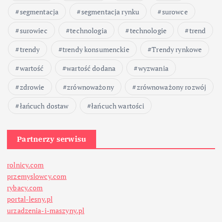
segmentacja
segmentacja rynku
surowce
i
surowiec
technologia
technologie
trend
s
trendy
trendy konsumenckie
Trendy rynkowe
ó
wartość
wartość dodana
wyzwania
w
zdrowie
zrównoważony
zrównoważony rozwój
łańcuch dostaw
łańcuch wartości
Partnerzy serwisu
rolnicy.com
przemyslowcy.com
rybacy.com
portal-lesny.pl
urzadzenia-i-maszyny.pl