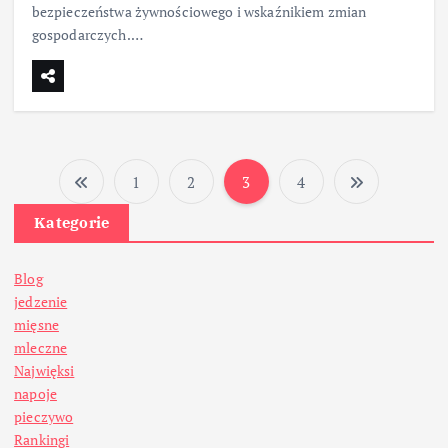
bezpieczeństwa żywnościowego i wskaźnikiem zmian
gospodarczych.…
1
2
3
4
S
Kategorie
t
Blog
r
jedzenie
mięsne
o
mleczne
Najwięksi
n
napoje
pieczywo
Rankingi