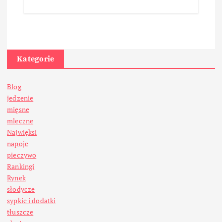
Kategorie
Blog
jedzenie
mięsne
mleczne
Najwięksi
napoje
pieczywo
Rankingi
Rynek
słodycze
sypkie i dodatki
tłuszcze