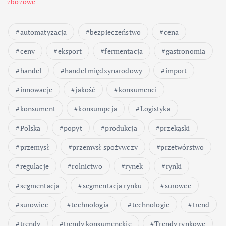
zbożowe
automatyzacja
bezpieczeństwo
cena
ceny
eksport
fermentacja
gastronomia
handel
handel międzynarodowy
import
innowacje
jakość
konsumenci
konsument
konsumpcja
Logistyka
Polska
popyt
produkcja
przekąski
przemysł
przemysł spożywczy
przetwórstwo
regulacje
rolnictwo
rynek
rynki
segmentacja
segmentacja rynku
surowce
surowiec
technologia
technologie
trend
trendy
trendy konsumenckie
Trendy rynkowe