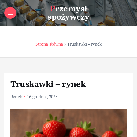
S
Przemysł
k
spożywczy
i
p
t
o
Strona główna
»
Truskawki – rynek
c
o
n
t
e
n
Truskawki – rynek
t
Rynek
16 grudnia, 2025