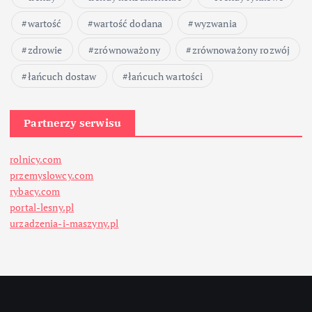
wartość
wartość dodana
wyzwania
zdrowie
zrównoważony
zrównoważony rozwój
łańcuch dostaw
łańcuch wartości
Partnerzy serwisu
rolnicy.com
przemyslowcy.com
rybacy.com
portal-lesny.pl
urzadzenia-i-maszyny.pl