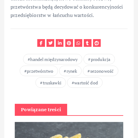
przetwórstwa będą decydować o konkurencyjności
przedsiębiorstw w łańcuchu wartości.
handel międzynarodowy
produkcja
przetwórstwo
rynek
sezonowość
truskawki
wartość dod
Powiązane treści