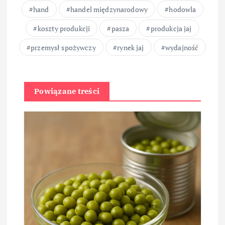
hand
handel międzynarodowy
hodowla
koszty produkcji
pasza
produkcja jaj
przemysł spożywczy
rynek jaj
wydajność
Powiązane treści