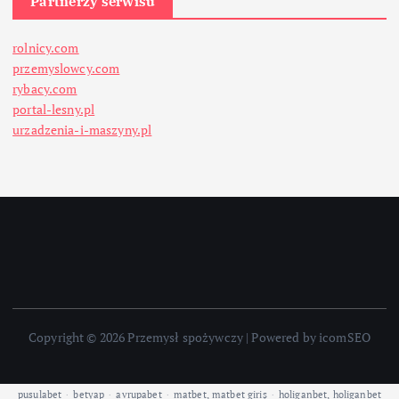
Partnerzy serwisu
rolnicy.com
przemyslowcy.com
rybacy.com
portal-lesny.pl
urzadzenia-i-maszyny.pl
Copyright © 2026 Przemysł spożywczy | Powered by icomSEO
pusulabet
·
betyap
·
avrupabet
·
matbet, matbet giriş
·
holiganbet, holiganbet