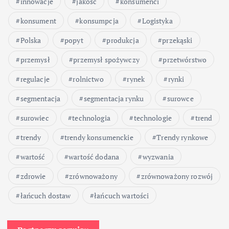
innowacje
jakość
konsumenci
konsument
konsumpcja
Logistyka
Polska
popyt
produkcja
przekąski
przemysł
przemysł spożywczy
przetwórstwo
regulacje
rolnictwo
rynek
rynki
segmentacja
segmentacja rynku
surowce
surowiec
technologia
technologie
trend
trendy
trendy konsumenckie
Trendy rynkowe
wartość
wartość dodana
wyzwania
zdrowie
zrównoważony
zrównoważony rozwój
łańcuch dostaw
łańcuch wartości