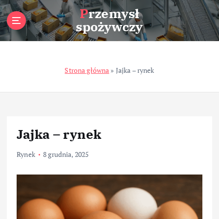
S
Przemysł
k
spożywczy
i
p
t
o
Strona główna
»
Jajka – rynek
c
o
n
t
e
n
Jajka – rynek
t
Rynek
8 grudnia, 2025