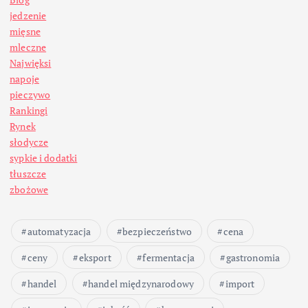
jedzenie
mięsne
mleczne
Najwięksi
napoje
pieczywo
Rankingi
Rynek
słodycze
sypkie i dodatki
tłuszcze
zbożowe
automatyzacja
bezpieczeństwo
cena
ceny
eksport
fermentacja
gastronomia
handel
handel międzynarodowy
import