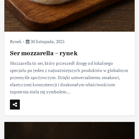
Rynek
30 listopada, 2025
Ser mozzarella – rynek
Mozzarella to ser, który przeszedł drogę od lokalnego
specjału po jeden z najważniejszych produktów w globalnym
przemyśle spożywczym. Dzięki uniwersalnemu smakowi,
elastycznej konsystencji i doskonałym właściwościom
topnienia stała się symbolem…