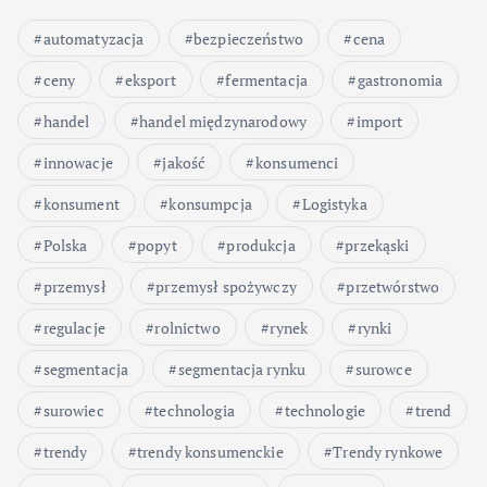
w
automatyzacja
bezpieczeństwo
cena
a
ceny
eksport
fermentacja
gastronomia
n
handel
handel międzynarodowy
import
i
innowacje
jakość
konsumenci
konsument
konsumpcja
Logistyka
e
Polska
popyt
produkcja
przekąski
w
przemysł
przemysł spożywczy
przetwórstwo
p
regulacje
rolnictwo
rynek
rynki
segmentacja
segmentacja rynku
surowce
i
surowiec
technologia
technologie
trend
s
trendy
trendy konsumenckie
Trendy rynkowe