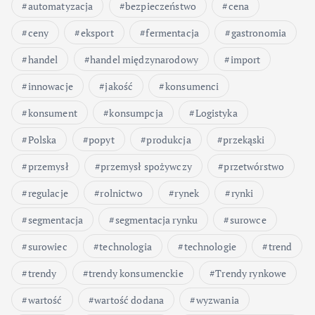
automatyzacja
bezpieczeństwo
cena
ceny
eksport
fermentacja
gastronomia
handel
handel międzynarodowy
import
innowacje
jakość
konsumenci
konsument
konsumpcja
Logistyka
Polska
popyt
produkcja
przekąski
przemysł
przemysł spożywczy
przetwórstwo
regulacje
rolnictwo
rynek
rynki
segmentacja
segmentacja rynku
surowce
surowiec
technologia
technologie
trend
trendy
trendy konsumenckie
Trendy rynkowe
wartość
wartość dodana
wyzwania