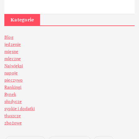
Kategorie
Blog
jedzenie
mięsne
mleczne
Najwięksi
napoje
pieczywo
Rankingi
Rynek
słodycze
sypkie i dodatki
tłuszcze
zbożowe