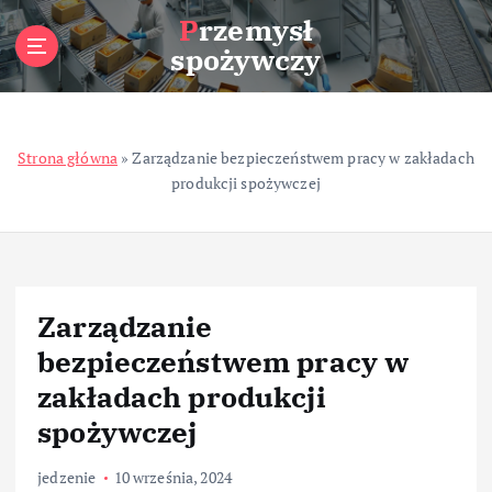
S
Przemysł
k
spożywczy
i
p
t
o
Strona główna
»
Zarządzanie bezpieczeństwem pracy w zakładach
c
produkcji spożywczej
o
n
t
e
n
t
Zarządzanie
bezpieczeństwem pracy w
zakładach produkcji
spożywczej
jedzenie
10 września, 2024