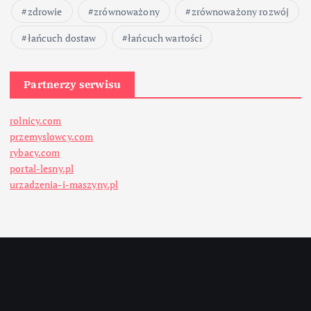
zdrowie
zrównoważony
zrównoważony rozwój
łańcuch dostaw
łańcuch wartości
Partnerzy serwisu
rolnicy.com
przemyslowcy.com
rybacy.com
portal-lesny.pl
urzadzenia-i-maszyny.pl