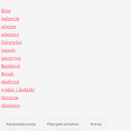
Blog
jedzenie
mięsne
mleczne
Najwięksi
napoje
pieczywo
Rankingi
Rynek
słodycze
sypkie i dodatki
tłuszcze
zbożowe
automatyzacja
bezpieczeństwo
cena