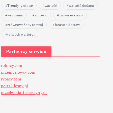
Trendy rynkowe
wartość
wartość dodana
wyzwania
zdrowie
zrównoważony
zrównoważony rozwój
łańcuch dostaw
łańcuch wartości
Partnerzy serwisu
rolnicy.com
przemyslowcy.com
rybacy.com
portal-lesny.pl
urzadzenia-i-maszyny.pl