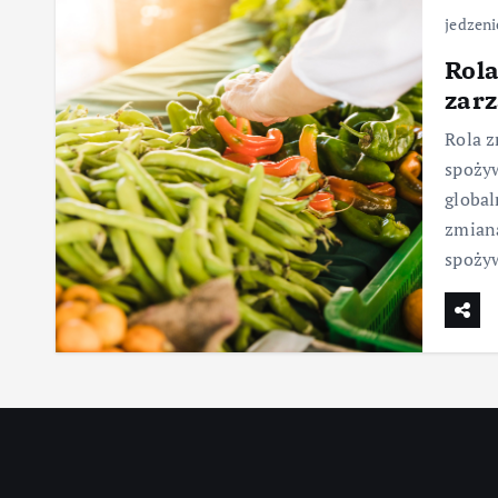
jedzeni
Rol
zar
Rola 
spożyw
global
zmiana
spożyw