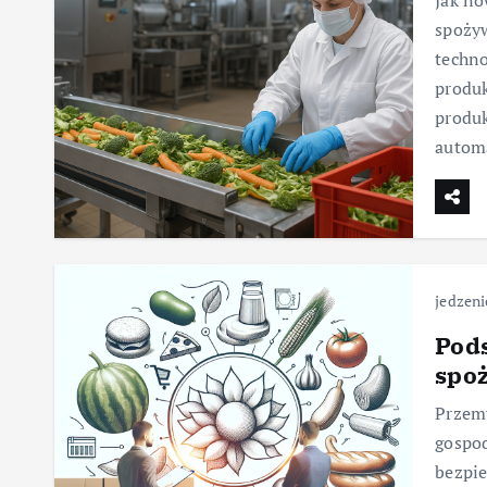
Jak no
spoży
techno
produk
produk
autom
jedzeni
Pod
spo
Przemy
gospod
bezpie