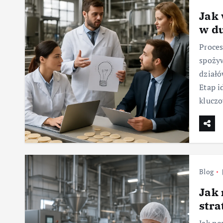
Jak 
w d
Proces
spoży
działó
Etap i
klucz
Blog
Jak 
str