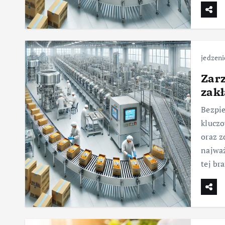
jedzeni
Zar
zakł
Bezpie
klucz
oraz z
najważ
tej br