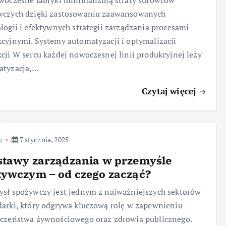
woczesne fabryki minimalizują straty surowców
wczych dzięki zastosowaniu zaawansowanych
logii i efektywnych strategii zarządzania procesami
cyjnymi. Systemy automatyzacji i optymalizacji
cji W sercu każdej nowoczesnej linii produkcyjnej leży
atyzacja,…
Czytaj więcej
e
7 stycznia, 2025
stawy zarządzania w przemyśle
żywczym – od czego zacząć?
sł spożywczy jest jednym z najważniejszych sektorów
arki, który odgrywa kluczową rolę w zapewnieniu
czeństwa żywnościowego oraz zdrowia publicznego.