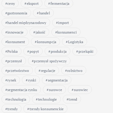
ceny
eksport
fermentacja
gastronomia
handel
handel międzynarodowy
import
innowacje
jakość
konsumenci
konsument
konsumpcja
Logistyka
Polska
popyt
produkcja
przekąski
przemysł
przemysł spożywczy
przetwórstwo
regulacje
rolnictwo
rynek
rynki
segmentacja
segmentacja rynku
surowce
surowiec
technologia
technologie
trend
trendy
trendy konsumenckie