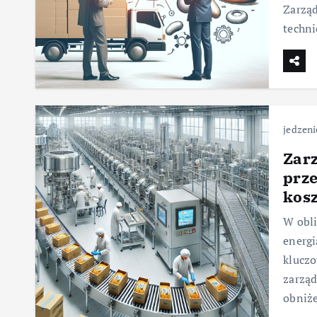
Zarząd
techni
jedzeni
Zarz
prz
kosz
W obli
energi
kluczo
zarząd
obniż