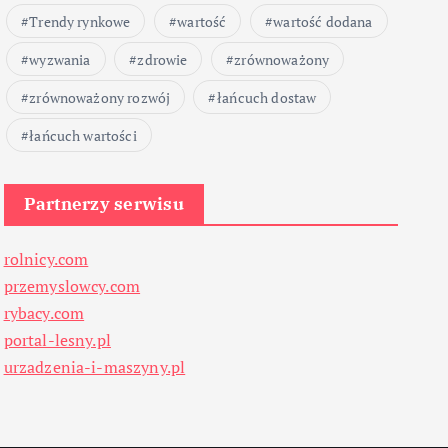
Trendy rynkowe
wartość
wartość dodana
wyzwania
zdrowie
zrównoważony
zrównoważony rozwój
łańcuch dostaw
łańcuch wartości
Partnerzy serwisu
rolnicy.com
przemyslowcy.com
rybacy.com
portal-lesny.pl
urzadzenia-i-maszyny.pl