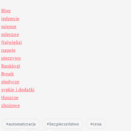
Blog
jedzenie
mięsne
mleczne
Najwięksi
napoje
pieczywo
Rankingi
Rynek
słodycze
sypkie i dodatki
tłuszcze
zbożowe
automatyzacja
bezpieczeństwo
cena