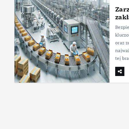
Zar
zakł
Bezpie
klucz
oraz z
najważ
tej br