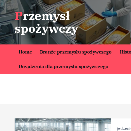
S
Przemysł
k
i
spożywczy
p
t
o
c
Home
Branże przemysłu spożywczego
Hist
o
Urządzenia dla przemysłu spożywczego
n
t
e
n
t
jedzeni