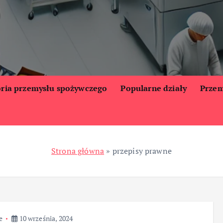
oria przemysłu spożywczego
Popularne działy
Przem
Strona główna
»
przepisy prawne
e
10 września, 2024