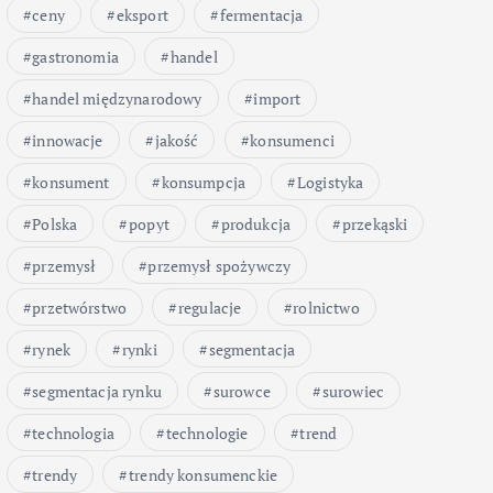
ceny
eksport
fermentacja
gastronomia
handel
handel międzynarodowy
import
innowacje
jakość
konsumenci
konsument
konsumpcja
Logistyka
Polska
popyt
produkcja
przekąski
przemysł
przemysł spożywczy
przetwórstwo
regulacje
rolnictwo
rynek
rynki
segmentacja
segmentacja rynku
surowce
surowiec
technologia
technologie
trend
trendy
trendy konsumenckie