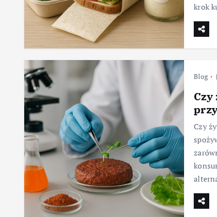
krok 
Blog
Czy 
prz
Czy ży
spoży
zarówn
konsu
altern