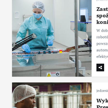
Zas
spoż
kon
W dobi
robotó
powsze
automa
efekty
jedzeni
Wyko
Pres