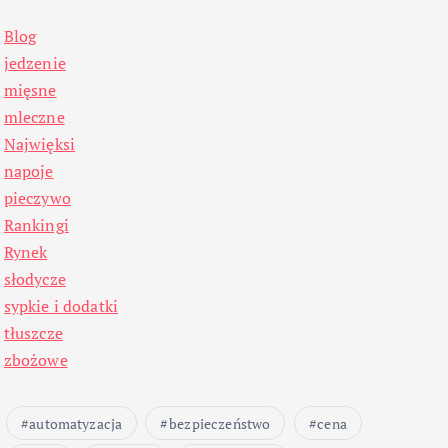
Blog
jedzenie
mięsne
mleczne
Najwięksi
napoje
pieczywo
Rankingi
Rynek
słodycze
sypkie i dodatki
tłuszcze
zbożowe
automatyzacja
bezpieczeństwo
cena