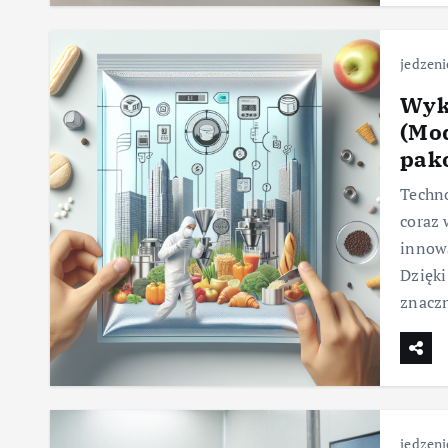
jedzeni
Wyk
(Mo
pak
Techno
coraz 
innowa
Dzięki
znacz
jedzeni