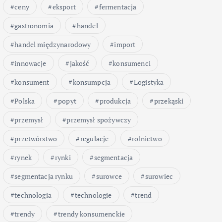
ceny
eksport
fermentacja
gastronomia
handel
handel międzynarodowy
import
innowacje
jakość
konsumenci
konsument
konsumpcja
Logistyka
Polska
popyt
produkcja
przekąski
przemysł
przemysł spożywczy
przetwórstwo
regulacje
rolnictwo
rynek
rynki
segmentacja
segmentacja rynku
surowce
surowiec
technologia
technologie
trend
trendy
trendy konsumenckie