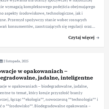
ksze wyzwania dla branży spożywczej w najbliższej
zie wymagają kompleksowego podejścia obejmującego
o aspekty środowiskowe, technologiczne, jak i
zne. Przemysł spożywczy stanie wobec rosnących
wań konsumentów, zaostrzających się regulacji oraz…
Czytaj więcej
2 listopada, 2025
owacje w opakowaniach –
egradowalne, jadalne, inteligentne
cje w opakowaniach – biodegradowalne, jadalne,
gentne to temat, który kreuje przyszłość branży
czej, łącząc **ekologia**, nowoczesną **technologia** i
ć o **środowisko**. Biodegradowalne opakowania –