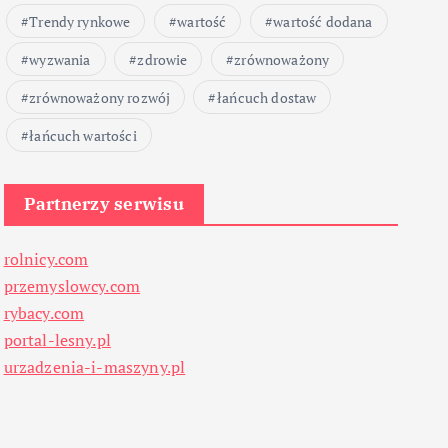
Trendy rynkowe
wartość
wartość dodana
wyzwania
zdrowie
zrównoważony
zrównoważony rozwój
łańcuch dostaw
łańcuch wartości
Partnerzy serwisu
rolnicy.com
przemyslowcy.com
rybacy.com
portal-lesny.pl
urzadzenia-i-maszyny.pl