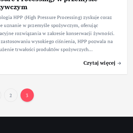
żywczym
logia HPP (High Pressure Processing) zyskuje coraz
e uznanie w przemyśle spożywczym, oferując
cyjne rozwiązania w zakresie konserwacji żywności.
 zastosowaniu wysokiego ciśnienia, HPP pozwala na
łużenie trwałości produktów spożywczych…
Czytaj więcej
2
3
S
t