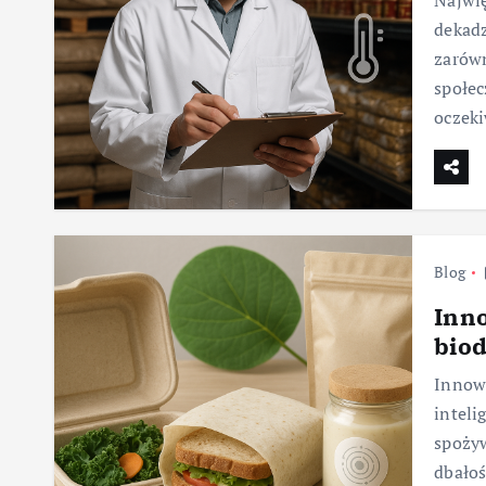
Najwię
dekad
zarówn
społec
oczeki
Blog
Inn
biod
Innowa
inteli
spożyw
dbałoś