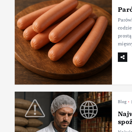
Par
Parówk
codzie
prostą
mięsn
Blog
Naj
spoż