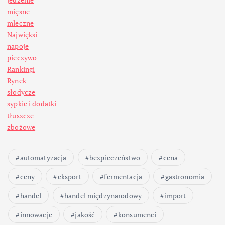
mięsne
mleczne
Najwięksi
napoje
pieczywo
Rankingi
Rynek
słodycze
sypkie i dodatki
tłuszcze
zbożowe
automatyzacja
bezpieczeństwo
cena
ceny
eksport
fermentacja
gastronomia
handel
handel międzynarodowy
import
innowacje
jakość
konsumenci