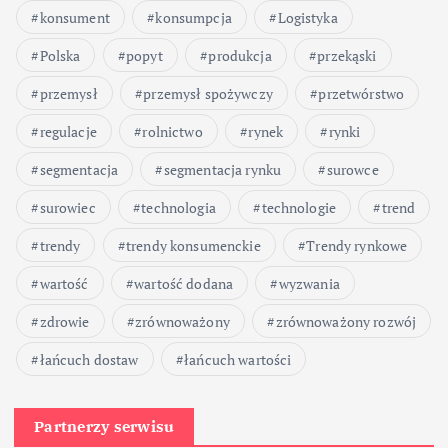
konsument
konsumpcja
Logistyka
Polska
popyt
produkcja
przekąski
przemysł
przemysł spożywczy
przetwórstwo
regulacje
rolnictwo
rynek
rynki
segmentacja
segmentacja rynku
surowce
surowiec
technologia
technologie
trend
trendy
trendy konsumenckie
Trendy rynkowe
wartość
wartość dodana
wyzwania
zdrowie
zrównoważony
zrównoważony rozwój
łańcuch dostaw
łańcuch wartości
Partnerzy serwisu