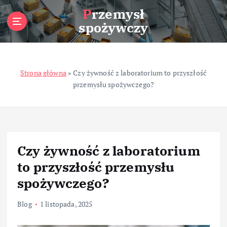
S
Przemysł
k
spożywczy
i
p
t
o
Strona główna
»
Czy żywność z laboratorium to przyszłość
c
przemysłu spożywczego?
o
n
t
e
n
t
Czy żywność z laboratorium
to przyszłość przemysłu
spożywczego?
Blog
1 listopada, 2025