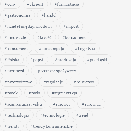
ceny
eksport
fermentacja
gastronomia
handel
handel międzynarodowy
import
innowacje
jakość
konsumenci
konsument
konsumpcja
Logistyka
Polska
popyt
produkcja
przekąski
przemysł
przemysł spożywczy
przetwórstwo
regulacje
rolnictwo
rynek
rynki
segmentacja
segmentacja rynku
surowce
surowiec
technologia
technologie
trend
trendy
trendy konsumenckie