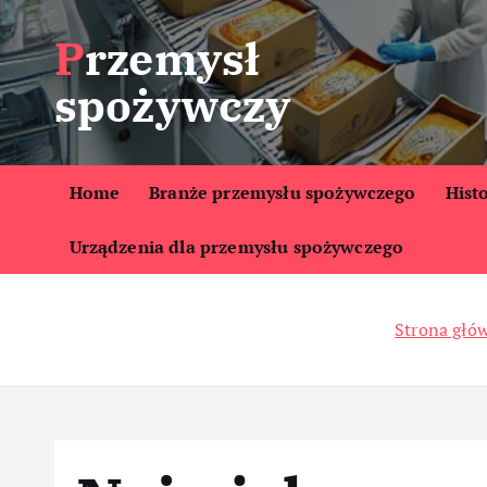
S
Przemysł
k
i
spożywczy
p
t
o
c
Home
Branże przemysłu spożywczego
Hist
o
Urządzenia dla przemysłu spożywczego
n
t
e
Strona głó
n
t