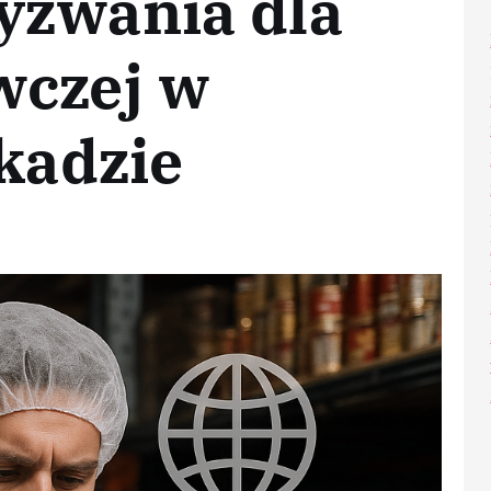
yzwania dla
wczej w
ekadzie