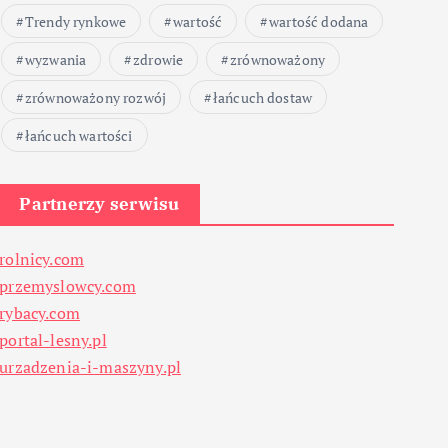
Trendy rynkowe
wartość
wartość dodana
wyzwania
zdrowie
zrównoważony
zrównoważony rozwój
łańcuch dostaw
łańcuch wartości
Partnerzy serwisu
rolnicy.com
przemyslowcy.com
rybacy.com
portal-lesny.pl
urzadzenia-i-maszyny.pl