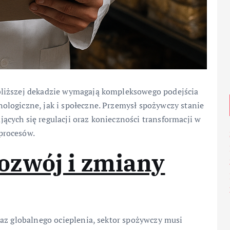
bliższej dekadzie wymagają kompleksowego podejścia
logiczne, jak i społeczne. Przemysł spożywczy stanie
cych się regulacji oraz konieczności transformacji w
 procesów.
zwój i zmiany
raz globalnego ocieplenia, sektor spożywczy musi