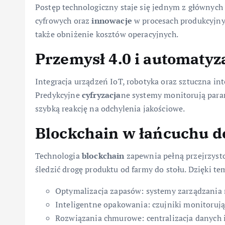
Postęp technologiczny staje się jednym z głównyc
cyfrowych oraz
innowacje
w procesach produkcyjnyc
także obniżenie kosztów operacyjnych.
Przemysł 4.0 i
automatyz
Integracja urządzeń IoT, robotyka oraz sztuczna in
Predykcyjne
cyfryzacja
ne systemy monitorują para
szybką reakcję na odchylenia jakościowe.
Blockchain w łańcuchu d
Technologia
blockchain
zapewnia pełną przejrzys
śledzić drogę produktu od farmy do stołu. Dzięki t
Optymalizacja zapasów: systemy zarządzania 
Inteligentne opakowania: czujniki monitorując
Rozwiązania chmurowe: centralizacja danych i