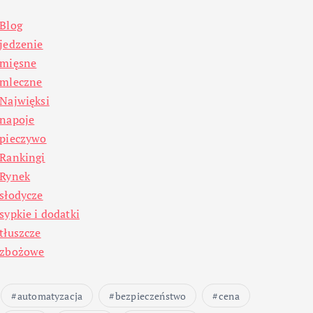
Blog
jedzenie
mięsne
mleczne
Najwięksi
napoje
pieczywo
Rankingi
Rynek
słodycze
sypkie i dodatki
tłuszcze
zbożowe
automatyzacja
bezpieczeństwo
cena