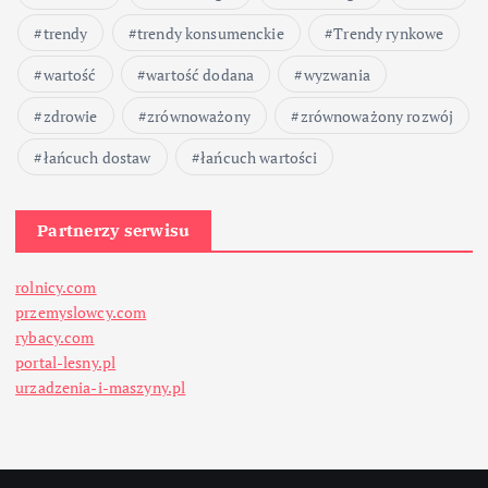
s
trendy
trendy konsumenckie
Trendy rynkowe
ó
wartość
wartość dodana
wyzwania
w
zdrowie
zrównoważony
zrównoważony rozwój
łańcuch dostaw
łańcuch wartości
Partnerzy serwisu
rolnicy.com
przemyslowcy.com
rybacy.com
portal-lesny.pl
urzadzenia-i-maszyny.pl