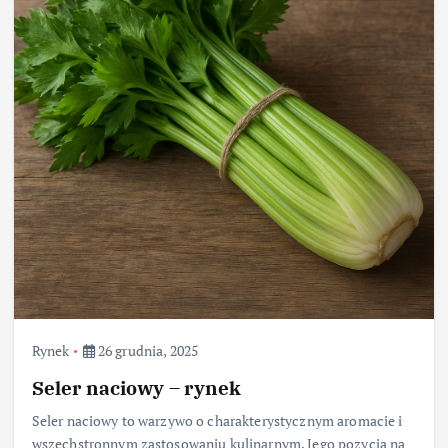
Rynek
26 grudnia, 2025
Seler naciowy – rynek
Seler naciowy to warzywo o charakterystycznym aromacie i
wszechstronnym zastosowaniu kulinarnym. Jego pozycja na