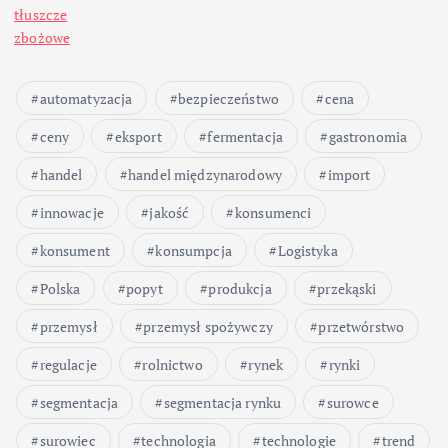
o
tłuszcze
zbożowe
w
automatyzacja
bezpieczeństwo
cena
a
ceny
eksport
fermentacja
gastronomia
n
handel
handel międzynarodowy
import
i
innowacje
jakość
konsumenci
konsument
konsumpcja
Logistyka
e
Polska
popyt
produkcja
przekąski
w
przemysł
przemysł spożywczy
przetwórstwo
p
regulacje
rolnictwo
rynek
rynki
segmentacja
segmentacja rynku
surowce
i
surowiec
technologia
technologie
trend