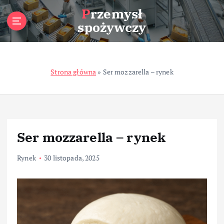
S
Przemysł
k
spożywczy
i
p
t
o
Strona główna
»
Ser mozzarella – rynek
c
o
n
t
e
n
Ser mozzarella – rynek
t
Rynek
30 listopada, 2025