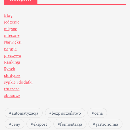
Blog
jedzenie
mięsne
mleczne
Najwięksi
napoje
pieczywo
Rankingi
Rynek
słodycze
sypkie i dodatki
tłuszcze
zbożowe
automatyzacja
bezpieczeństwo
cena
ceny
eksport
fermentacja
gastronomia