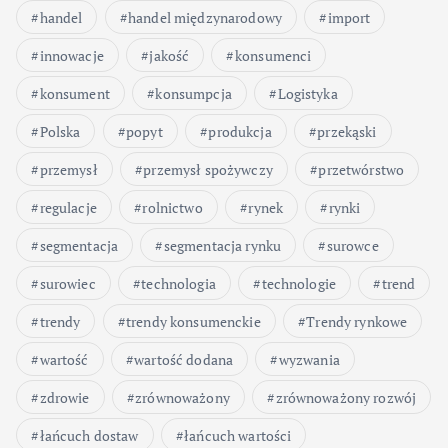
handel
handel międzynarodowy
import
innowacje
jakość
konsumenci
konsument
konsumpcja
Logistyka
Polska
popyt
produkcja
przekąski
przemysł
przemysł spożywczy
przetwórstwo
regulacje
rolnictwo
rynek
rynki
segmentacja
segmentacja rynku
surowce
surowiec
technologia
technologie
trend
trendy
trendy konsumenckie
Trendy rynkowe
wartość
wartość dodana
wyzwania
zdrowie
zrównoważony
zrównoważony rozwój
łańcuch dostaw
łańcuch wartości