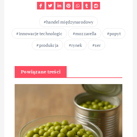
handel międzynarodowy
innowacje technologic
mozzarella
popyt
produkcja
rynek
ser
Powiązane treści