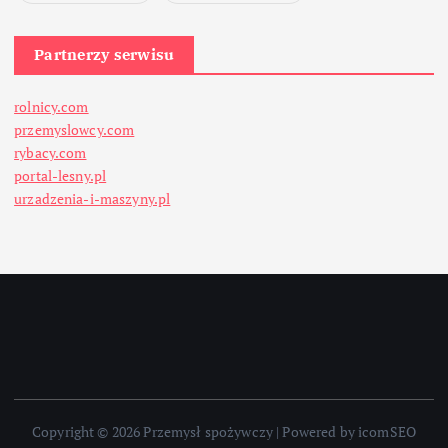
Partnerzy serwisu
rolnicy.com
przemyslowcy.com
rybacy.com
portal-lesny.pl
urzadzenia-i-maszyny.pl
Copyright © 2026 Przemysł spożywczy | Powered by icomSEO