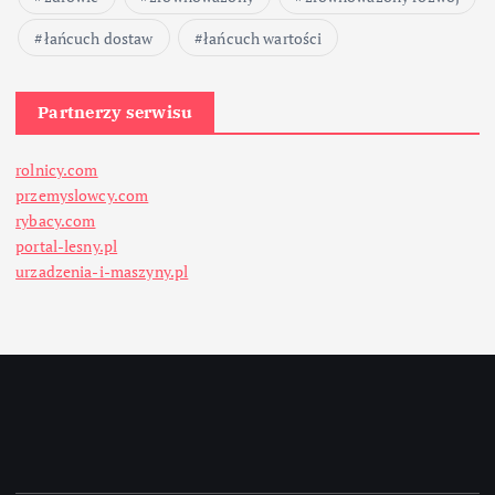
łańcuch dostaw
łańcuch wartości
Partnerzy serwisu
rolnicy.com
przemyslowcy.com
rybacy.com
portal-lesny.pl
urzadzenia-i-maszyny.pl