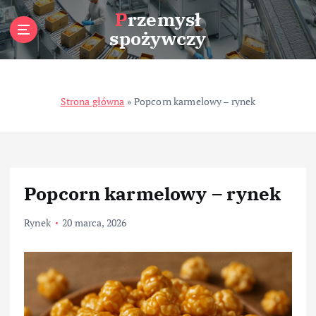
S
Przemysł
k
spożywczy
i
p
t
o
Strona główna
»
Popcorn karmelowy – rynek
c
o
n
t
e
n
Popcorn karmelowy – rynek
t
Rynek
20 marca, 2026