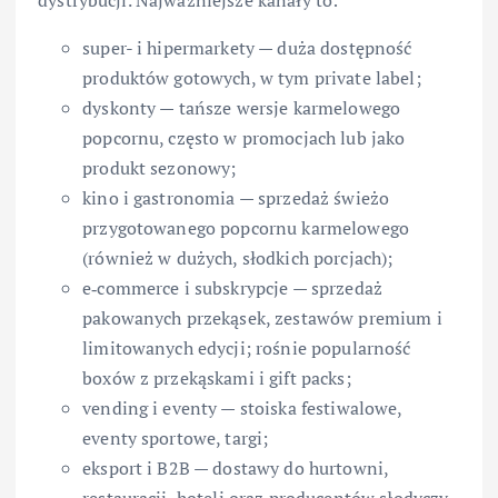
dystrybucji. Najważniejsze kanały to:
super- i hipermarkety — duża dostępność
produktów gotowych, w tym private label;
dyskonty — tańsze wersje karmelowego
popcornu, często w promocjach lub jako
produkt sezonowy;
kino i gastronomia — sprzedaż świeżo
przygotowanego popcornu karmelowego
(również w dużych, słodkich porcjach);
e‑commerce i subskrypcje — sprzedaż
pakowanych przekąsek, zestawów premium i
limitowanych edycji; rośnie popularność
boxów z przekąskami i gift packs;
vending i eventy — stoiska festiwalowe,
eventy sportowe, targi;
eksport i B2B — dostawy do hurtowni,