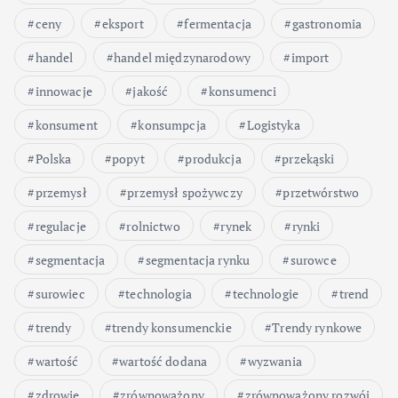
ceny
eksport
fermentacja
gastronomia
handel
handel międzynarodowy
import
innowacje
jakość
konsumenci
konsument
konsumpcja
Logistyka
Polska
popyt
produkcja
przekąski
przemysł
przemysł spożywczy
przetwórstwo
regulacje
rolnictwo
rynek
rynki
segmentacja
segmentacja rynku
surowce
surowiec
technologia
technologie
trend
trendy
trendy konsumenckie
Trendy rynkowe
wartość
wartość dodana
wyzwania
zdrowie
zrównoważony
zrównoważony rozwój