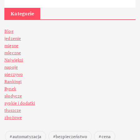
Kategorie
Blog
jedzenie
mięsne
mleczne
Najwięksi
napoje
pieczywo
Rankingi
Rynek
słodycze
sypkie i dodatki
tłuszcze
zbożowe
automatyzacja
bezpieczeństwo
cena