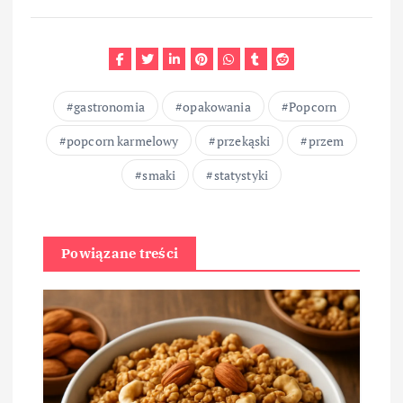
gastronomia
opakowania
Popcorn
popcorn karmelowy
przekąski
przem
smaki
statystyki
Powiązane treści