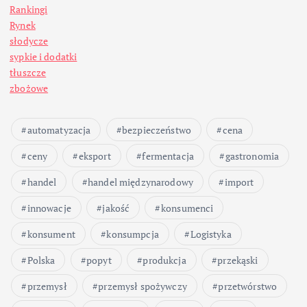
Rankingi
Rynek
słodycze
sypkie i dodatki
tłuszcze
zbożowe
automatyzacja
bezpieczeństwo
cena
ceny
eksport
fermentacja
gastronomia
handel
handel międzynarodowy
import
innowacje
jakość
konsumenci
konsument
konsumpcja
Logistyka
Polska
popyt
produkcja
przekąski
przemysł
przemysł spożywczy
przetwórstwo