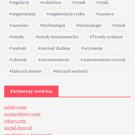
regulacje
rolnictwo
rynek
rynki
segmentacja
segmentacja rynku
surowce
surowiec
technologia
technologie
trend
trendy
trendy konsumenckie
Trendy rynkowe
wartość
wartość dodana
wyzwania
zdrowie
zrównoważony
zrównoważony rozwój
łańcuch dostaw
łańcuch wartości
Partnerzy serwisu
rolnicy.com
przemyslowcy.com
rybacy.com
portal-lesny.pl
urzadzenia-i-maszyny.pl