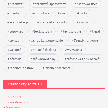
przemysł
przemysł spożywczy
przetwórstwo
regulacje
rolnictwo
rynek
rynki
segmentacja
segmentacja rynku
surowce
surowiec
technologia
technologie
trend
trendy
trendy konsumenckie
Trendy rynkowe
wartość
wartość dodana
wyzwania
zdrowie
zrównoważony
zrównoważony rozwój
łańcuch dostaw
łańcuch wartości
Partnerzy serwisu
rolnicy.com
przemyslowcy.com
rybacy.com