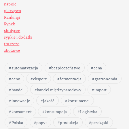
napoje
pieczywo
Rankingi
Rynek
słodycze
sypkie i dodatki
tłuszcze
zbożowe
automatyzacja
bezpieczeństwo
cena
ceny
eksport
fermentacja
gastronomia
handel
handel międzynarodowy
import
innowacje
jakość
konsumenci
konsument
konsumpcja
Logistyka
Polska
popyt
produkcja
przekąski