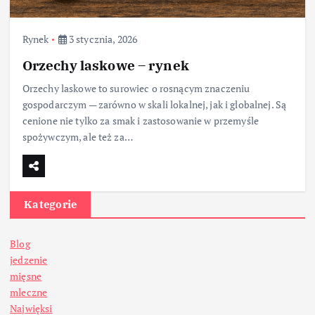
Rynek
3 stycznia, 2026
Orzechy laskowe – rynek
Orzechy laskowe to surowiec o rosnącym znaczeniu
gospodarczym — zarówno w skali lokalnej, jak i globalnej. Są
cenione nie tylko za smak i zastosowanie w przemyśle
spożywczym, ale też za…
Kategorie
Blog
jedzenie
mięsne
mleczne
Najwięksi