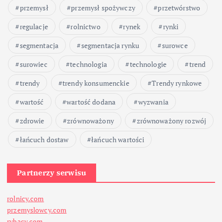
przemysł
przemysł spożywczy
przetwórstwo
regulacje
rolnictwo
rynek
rynki
segmentacja
segmentacja rynku
surowce
surowiec
technologia
technologie
trend
trendy
trendy konsumenckie
Trendy rynkowe
wartość
wartość dodana
wyzwania
zdrowie
zrównoważony
zrównoważony rozwój
łańcuch dostaw
łańcuch wartości
Partnerzy serwisu
rolnicy.com
przemyslowcy.com
rybacy.com