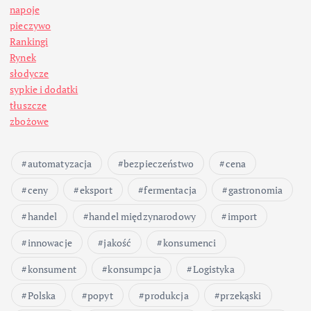
napoje
pieczywo
Rankingi
Rynek
słodycze
sypkie i dodatki
tłuszcze
zbożowe
automatyzacja
bezpieczeństwo
cena
ceny
eksport
fermentacja
gastronomia
handel
handel międzynarodowy
import
innowacje
jakość
konsumenci
konsument
konsumpcja
Logistyka
Polska
popyt
produkcja
przekąski