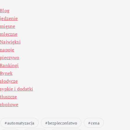
Blog
jedzenie
mięsne
mleczne
Najwięksi
napoje
pieczywo
Rankingi
Rynek
słodycze
sypkie i dodatki
tłuszcze
zbożowe
automatyzacja
bezpieczeństwo
cena