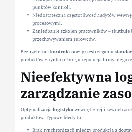
punktów kontroli.
Niedostateczna częstotliwość audytów wewnę
procesowymi.
Zaniedbanie szkoleń pracowników – skutkuje 
przechowywaniem surowców.
Bez rzetelnej
kontrola
oraz przestrzegania
standa
produktów z rynku rośnie, a reputacja firmy ulega 
Nieefektywna log
zarządzanie zas
Optymalizacja
logistyka
wewnętrznej i zewnętrznej 
produktów. Typowe błędy to:
Brak synchronizacji między produkcją a dost