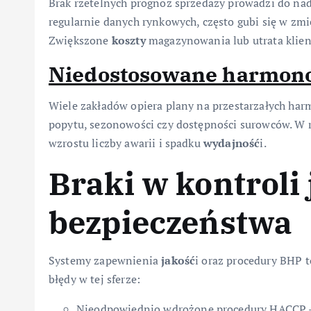
Brak rzetelnych prognoz sprzedaży prowadzi do nad
regularnie danych rynkowych, często gubi się w z
Zwiększone
koszty
magazynowania lub utrata klie
Niedostosowane harmono
Wiele zakładów opiera plany na przestarzałych ha
popytu, sezonowości czy dostępności surowców. W re
wzrostu liczby awarii i spadku
wydajność
i.
Braki w kontroli 
bezpieczeństwa
Systemy zapewnienia
jakość
i oraz procedury BHP 
błędy w tej sferze:
Nieodpowiednio wdrożone procedury HACCP – 