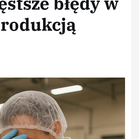
zęstsze błędy w
produkcją