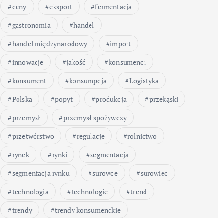
ceny
eksport
fermentacja
gastronomia
handel
handel międzynarodowy
import
innowacje
jakość
konsumenci
konsument
konsumpcja
Logistyka
Polska
popyt
produkcja
przekąski
przemysł
przemysł spożywczy
przetwórstwo
regulacje
rolnictwo
rynek
rynki
segmentacja
segmentacja rynku
surowce
surowiec
technologia
technologie
trend
trendy
trendy konsumenckie