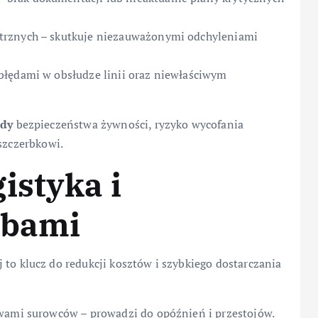
trznych – skutkuje niezauważonymi odchyleniami
błędami w obsłudze linii oraz niewłaściwym
rdy
bezpieczeństwa żywności, ryzyko wycofania
uszczerbkowi.
istyka i
obami
to klucz do redukcji kosztów i szybkiego dostarczania
awami surowców – prowadzi do opóźnień i przestojów.