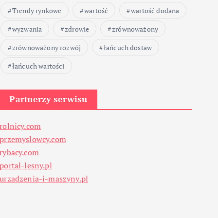
Trendy rynkowe
wartość
wartość dodana
wyzwania
zdrowie
zrównoważony
zrównoważony rozwój
łańcuch dostaw
łańcuch wartości
Partnerzy serwisu
rolnicy.com
przemyslowcy.com
rybacy.com
portal-lesny.pl
urzadzenia-i-maszyny.pl