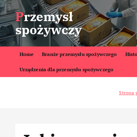
S
Przemysł
k
i
spożywczy
p
t
o
c
Home
Branże przemysłu spożywczego
Hist
o
Urządzenia dla przemysłu spożywczego
n
t
e
Strona 
n
t