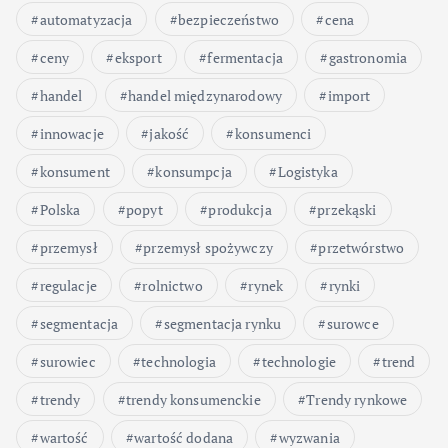
automatyzacja
bezpieczeństwo
cena
ceny
eksport
fermentacja
gastronomia
handel
handel międzynarodowy
import
innowacje
jakość
konsumenci
konsument
konsumpcja
Logistyka
Polska
popyt
produkcja
przekąski
przemysł
przemysł spożywczy
przetwórstwo
regulacje
rolnictwo
rynek
rynki
segmentacja
segmentacja rynku
surowce
surowiec
technologia
technologie
trend
trendy
trendy konsumenckie
Trendy rynkowe
wartość
wartość dodana
wyzwania