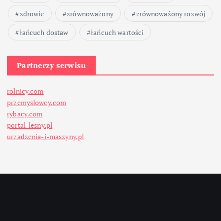
zdrowie
zrównoważony
zrównoważony rozwój
łańcuch dostaw
łańcuch wartości
Partnerzy serwisu
rolnicy.com
przemyslowcy.com
rybacy.com
portal-lesny.pl
urzadzenia-i-maszyny.pl