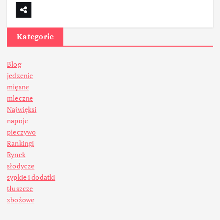
Kategorie
Blog
jedzenie
mięsne
mleczne
Najwięksi
napoje
pieczywo
Rankingi
Rynek
słodycze
sypkie i dodatki
tłuszcze
zbożowe