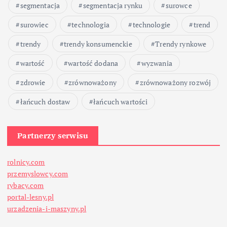
segmentacja
segmentacja rynku
surowce
surowiec
technologia
technologie
trend
trendy
trendy konsumenckie
Trendy rynkowe
wartość
wartość dodana
wyzwania
zdrowie
zrównoważony
zrównoważony rozwój
łańcuch dostaw
łańcuch wartości
Partnerzy serwisu
rolnicy.com
przemyslowcy.com
rybacy.com
portal-lesny.pl
urzadzenia-i-maszyny.pl