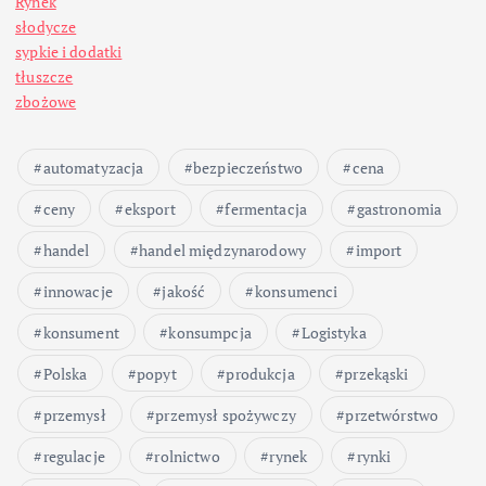
Rynek
słodycze
sypkie i dodatki
tłuszcze
zbożowe
automatyzacja
bezpieczeństwo
cena
ceny
eksport
fermentacja
gastronomia
handel
handel międzynarodowy
import
innowacje
jakość
konsumenci
konsument
konsumpcja
Logistyka
Polska
popyt
produkcja
przekąski
przemysł
przemysł spożywczy
przetwórstwo
regulacje
rolnictwo
rynek
rynki