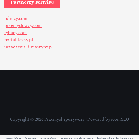
Partnerzy serwisu
rolnicy.com
przemyslowcy.com
rybacy.com
portal-lesny.pl
urzadzenia-i-maszyny.pl
Copyright © 2026 Przemysł spożywczy | Powered by icomSEO
pusulabet
·
betyap
·
avrupabet
·
matbet, matbet giriş
·
holiganbet, holiganbet