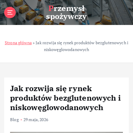
S
Przemysł
k
spożywczy
i
p
t
o
Strona główna
»
Jak rozwija się rynek produktów bezglutenowych i
c
niskowęglowodanowych
o
n
t
e
n
t
Jak rozwija się rynek
produktów bezglutenowych i
niskowęglowodanowych
Blog
29 maja, 2026