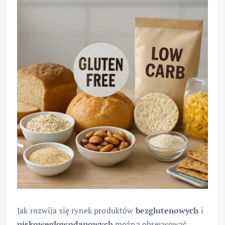
Jak rozwija się rynek produktów
bezglutenowych
i
niskowęglowodanowych
można obserwować