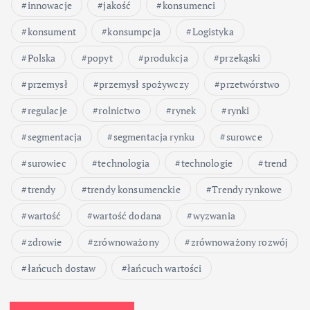
innowacje
jakość
konsumenci
konsument
konsumpcja
Logistyka
Polska
popyt
produkcja
przekąski
przemysł
przemysł spożywczy
przetwórstwo
regulacje
rolnictwo
rynek
rynki
segmentacja
segmentacja rynku
surowce
surowiec
technologia
technologie
trend
trendy
trendy konsumenckie
Trendy rynkowe
wartość
wartość dodana
wyzwania
zdrowie
zrównoważony
zrównoważony rozwój
łańcuch dostaw
łańcuch wartości