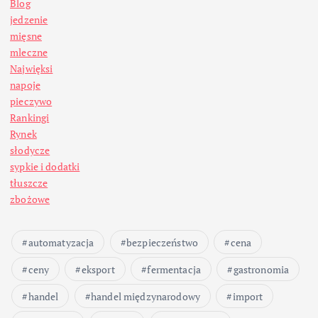
Blog
jedzenie
mięsne
mleczne
Najwięksi
napoje
pieczywo
Rankingi
Rynek
słodycze
sypkie i dodatki
tłuszcze
zbożowe
automatyzacja
bezpieczeństwo
cena
ceny
eksport
fermentacja
gastronomia
handel
handel międzynarodowy
import