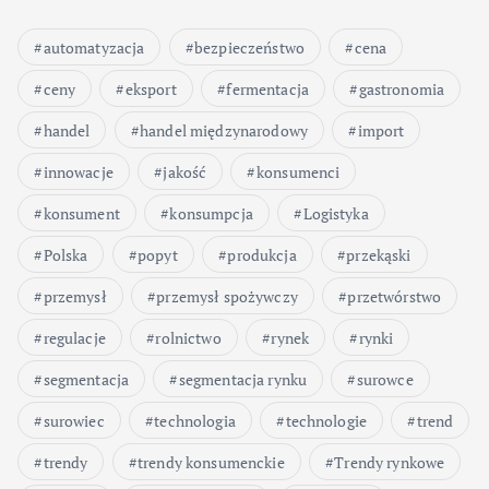
automatyzacja
bezpieczeństwo
cena
ceny
eksport
fermentacja
gastronomia
handel
handel międzynarodowy
import
innowacje
jakość
konsumenci
konsument
konsumpcja
Logistyka
Polska
popyt
produkcja
przekąski
przemysł
przemysł spożywczy
przetwórstwo
regulacje
rolnictwo
rynek
rynki
segmentacja
segmentacja rynku
surowce
surowiec
technologia
technologie
trend
trendy
trendy konsumenckie
Trendy rynkowe