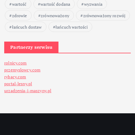
wartość
wartość dodana
wyzwania
zdrowie
zrównoważony
zrównoważony rozwój
łańcuch dostaw
łańcuch wartości
Partnerzy serwisu
rolnicy.com
przemyslowcy.com
rybacy.com
portal-lesny.pl
urzadzenia-i-maszyny.pl