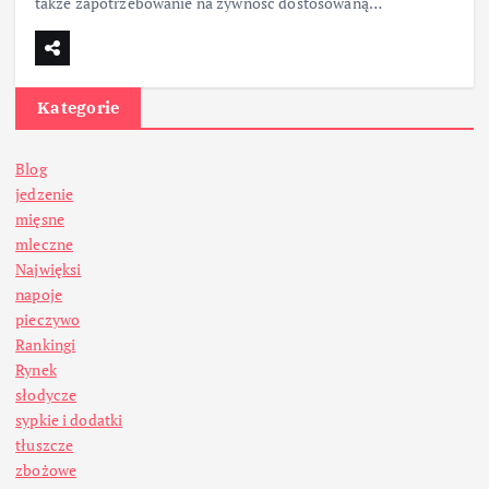
także zapotrzebowanie na żywność dostosowaną…
Kategorie
Blog
jedzenie
mięsne
mleczne
Najwięksi
napoje
pieczywo
Rankingi
Rynek
słodycze
sypkie i dodatki
tłuszcze
zbożowe