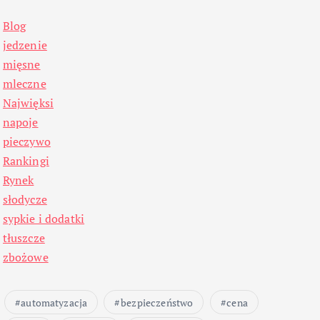
Blog
jedzenie
mięsne
mleczne
Najwięksi
napoje
pieczywo
Rankingi
Rynek
słodycze
sypkie i dodatki
tłuszcze
zbożowe
automatyzacja
bezpieczeństwo
cena