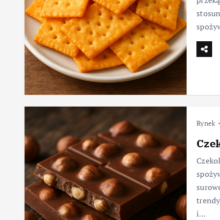
przeką
stosun
spożyw
Rynek
Czek
Czekol
spożyw
surowc
trendy
i…