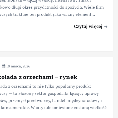
sek słonych — łączą wygodę, intensywny smak i
kowo długi okres przydatności do spożycia. Wiele firm
czych traktuje ten produkt jako ważny element…
Czytaj więcej
18 marca, 2026
olada z orzechami – rynek
ada z orzechami to nie tylko popularny produkt
czy — to złożony sektor gospodarki łączący uprawę
ów, przemysł przetwórczy, handel międzynarodowy i
 konsumenckie. W artykule omówione zostaną wielkość