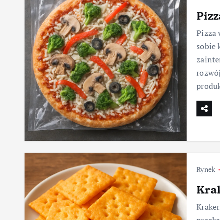
Piz
Pizza 
sobie 
zainte
rozwój
produ
Rynek
Kra
Kraker