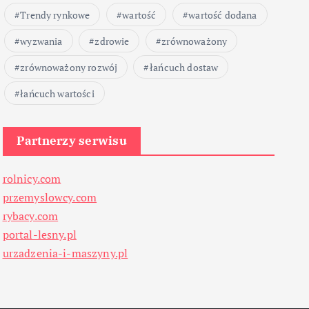
Trendy rynkowe
wartość
wartość dodana
wyzwania
zdrowie
zrównoważony
zrównoważony rozwój
łańcuch dostaw
łańcuch wartości
Partnerzy serwisu
rolnicy.com
przemyslowcy.com
rybacy.com
portal-lesny.pl
urzadzenia-i-maszyny.pl