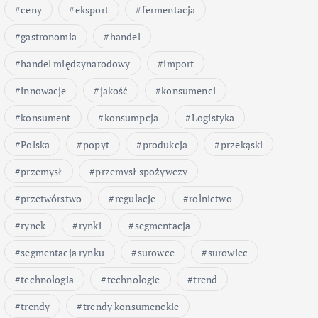
ceny
eksport
fermentacja
gastronomia
handel
handel międzynarodowy
import
innowacje
jakość
konsumenci
konsument
konsumpcja
Logistyka
Polska
popyt
produkcja
przekąski
przemysł
przemysł spożywczy
przetwórstwo
regulacje
rolnictwo
rynek
rynki
segmentacja
segmentacja rynku
surowce
surowiec
technologia
technologie
trend
trendy
trendy konsumenckie