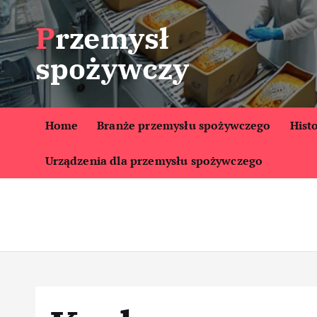
S
Przemysł
k
i
spożywczy
p
t
o
c
Home
Branże przemysłu spożywczego
Hist
o
Urządzenia dla przemysłu spożywczego
n
t
e
n
t