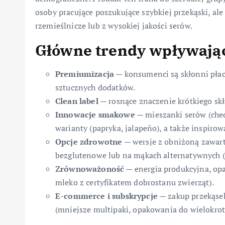
osoby pracujące poszukujące szybkiej przekąski, a
rzemieślnicze lub z wysokiej jakości serów.
Główne trendy wpływają
Premiumizacja
— konsumenci są skłonni płaci
sztucznych dodatków.
Clean label
— rosnące znaczenie krótkiego skła
Innowacje smakowe
— mieszanki serów (ched
warianty (papryka, jalapeño), a także inspiro
Opcje zdrowotne
— wersje z obniżoną zawarto
bezglutenowe lub na mąkach alternatywnych (
Zrównoważoność
— energia produkcyjna, op
mleko z certyfikatem dobrostanu zwierząt).
E-commerce i subskrypcje
— zakup przekąsek
(mniejsze multipaki, opakowania do wielokro