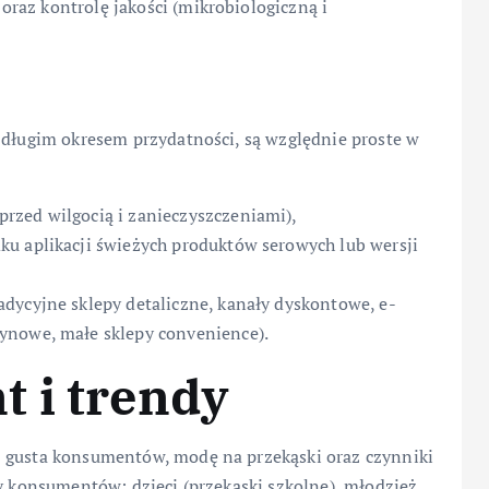
raz kontrolę jakości (mikrobiologiczną i
 długim okresem przydatności, są względnie proste w
rzed wilgocią i zanieczyszczeniami),
u aplikacji świeżych produktów serowych lub wersji
dycyjne sklepy detaliczne, kanały dyskontowe, e-
ynowe, małe sklepy convenience).
 i trendy
z gusta konsumentów, modę na przekąski oraz czynniki
py konsumentów: dzieci (przekąski szkolne), młodzież,