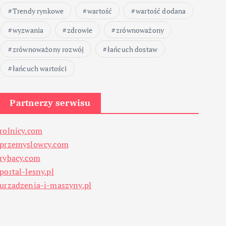
Trendy rynkowe
wartość
wartość dodana
wyzwania
zdrowie
zrównoważony
zrównoważony rozwój
łańcuch dostaw
łańcuch wartości
Partnerzy serwisu
rolnicy.com
przemyslowcy.com
rybacy.com
portal-lesny.pl
urzadzenia-i-maszyny.pl