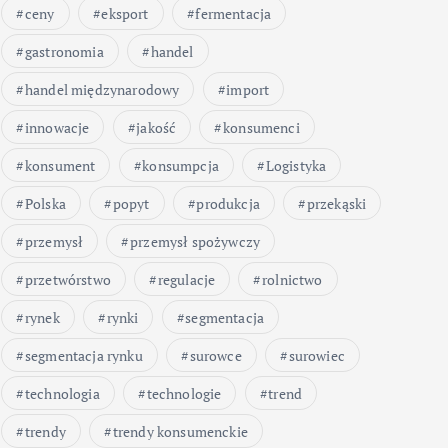
ceny
eksport
fermentacja
gastronomia
handel
handel międzynarodowy
import
innowacje
jakość
konsumenci
konsument
konsumpcja
Logistyka
Polska
popyt
produkcja
przekąski
przemysł
przemysł spożywczy
przetwórstwo
regulacje
rolnictwo
rynek
rynki
segmentacja
segmentacja rynku
surowce
surowiec
technologia
technologie
trend
trendy
trendy konsumenckie