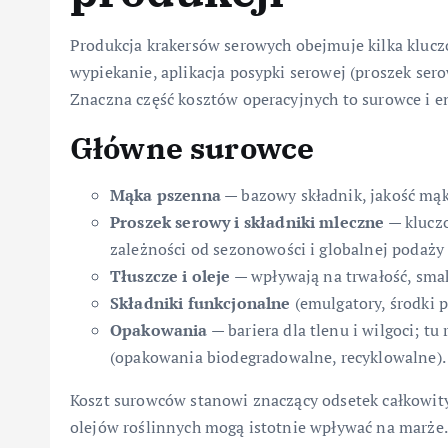
Produkcja krakersów serowych obejmuje kilka kluc
wypiekanie, aplikacja posypki serowej (proszek sero
Znaczna część kosztów operacyjnych to surowce i en
Główne surowce
Mąka pszenna
— bazowy składnik, jakość mąk
Proszek serowy i składniki mleczne
— klucz
zależności od sezonowości i globalnej podaży
Tłuszcze i oleje
— wpływają na trwałość, smak 
Składniki funkcjonalne
(emulgatory, środki p
Opakowania
— bariera dla tlenu i wilgoci; 
(opakowania biodegradowalne, recyklowalne).
Koszt surowców stanowi znaczący odsetek całkowity
olejów roślinnych mogą istotnie wpływać na marże.