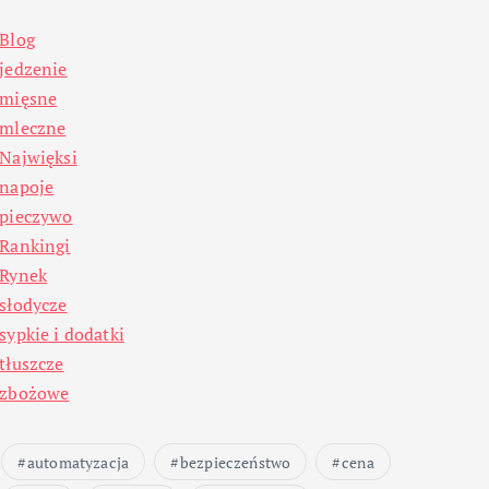
Blog
jedzenie
mięsne
mleczne
Najwięksi
napoje
pieczywo
Rankingi
Rynek
słodycze
sypkie i dodatki
tłuszcze
zbożowe
automatyzacja
bezpieczeństwo
cena