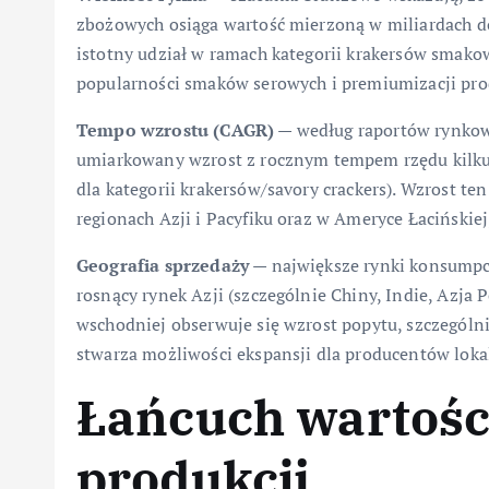
zbożowych osiąga wartość mierzoną w miliardach d
istotny udział w ramach kategorii krakersów smakow
popularności smaków serowych i premiumizacji pr
Tempo wzrostu (CAGR)
— według raportów rynkow
umiarkowany wzrost z rocznym tempem rzędu kilk
dla kategorii krakersów/savory crackers). Wzrost ten
regionach Azji i Pacyfiku oraz w Ameryce Łaciński
Geografia sprzedaży
— największe rynki konsumpc
rosnący rynek Azji (szczególnie Chiny, Indie, Azja
wschodniej obserwuje się wzrost popytu, szczególn
stwarza możliwości ekspansji dla producentów lok
Łańcuch wartości
produkcji