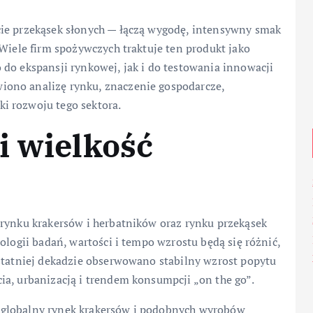
cie przekąsek słonych — łączą wygodę, intensywny smak
 Wiele firm spożywczych traktuje ten produkt jako
do ekspansji rynkowej, jak i do testowania innowacji
ono analizę rynku, znaczenie gospodarcze,
i rozwoju tego sektora.
i wielkość
 rynku krakersów i herbatników oraz rynku przekąsek
ologii badań, wartości i tempo wzrostu będą się różnić,
ostatniej dekadzie obserwowano stabilny wzrost popytu
ia, urbanizacją i trendem konsumpcji „on the go”.
 globalny rynek krakersów i podobnych wyrobów