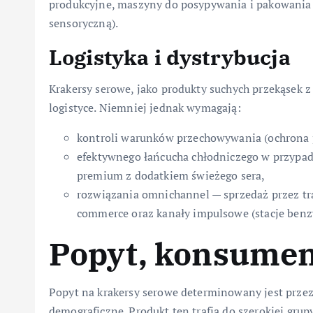
produkcyjne, maszyny do posypywania i pakowania o
sensoryczną).
Logistyka i dystrybucja
Krakersy serowe, jako produkty suchych przekąsek z
logistyce. Niemniej jednak wymagają:
kontroli warunków przechowywania (ochrona p
efektywnego łańcucha chłodniczego w przypadk
premium z dodatkiem świeżego sera,
rozwiązania omnichannel — sprzedaż przez tra
commerce oraz kanały impulsowe (stacje benz
Popyt, konsument
Popyt na krakersy serowe determinowany jest prze
demograficzne. Produkt ten trafia do szerokiej gru