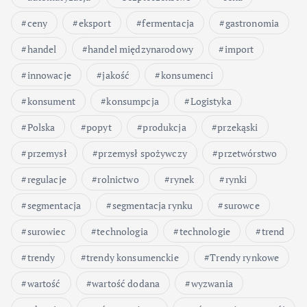
ceny
eksport
fermentacja
gastronomia
handel
handel międzynarodowy
import
innowacje
jakość
konsumenci
konsument
konsumpcja
Logistyka
Polska
popyt
produkcja
przekąski
przemysł
przemysł spożywczy
przetwórstwo
regulacje
rolnictwo
rynek
rynki
segmentacja
segmentacja rynku
surowce
surowiec
technologia
technologie
trend
trendy
trendy konsumenckie
Trendy rynkowe
wartość
wartość dodana
wyzwania