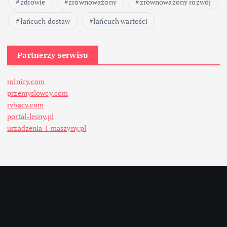
zdrowie
zrównoważony
zrównoważony rozwój
łańcuch dostaw
łańcuch wartości
Partnerzy serwisu
rolnicy.com
przemyslowcy.com
rybacy.com
portal-lesny.pl
urzadzenia-i-maszyny.pl