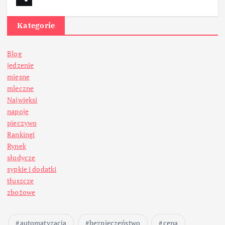
Kategorie
Blog
jedzenie
mięsne
mleczne
Najwięksi
napoje
pieczywo
Rankingi
Rynek
słodycze
sypkie i dodatki
tłuszcze
zbożowe
automatyzacja
bezpieczeństwo
cena