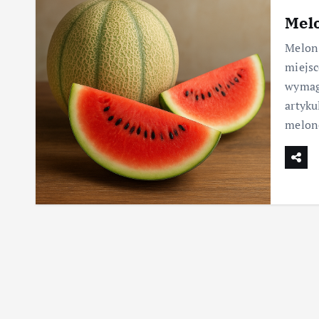
Mel
Melon 
miejsc
wymaga
artyk
melo