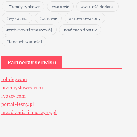
Trendy rynkowe
wartość
wartość dodana
wyzwania
zdrowie
zrównoważony
zrównoważony rozwój
łańcuch dostaw
łańcuch wartości
Partnerzy serwisu
rolnicy.com
przemyslowcy.com
rybacy.com
portal-lesny.pl
urzadzenia-i-maszyny.pl