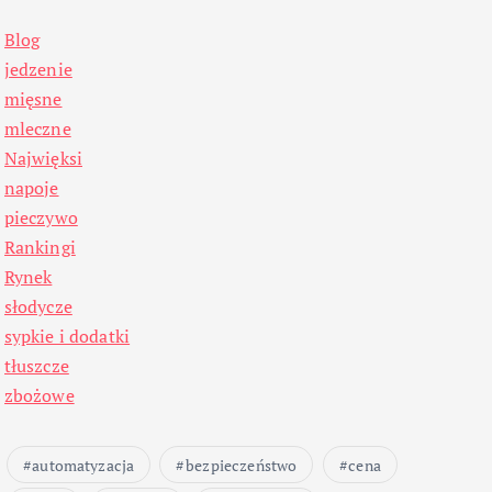
Blog
jedzenie
mięsne
mleczne
Najwięksi
napoje
pieczywo
Rankingi
Rynek
słodycze
sypkie i dodatki
tłuszcze
zbożowe
automatyzacja
bezpieczeństwo
cena