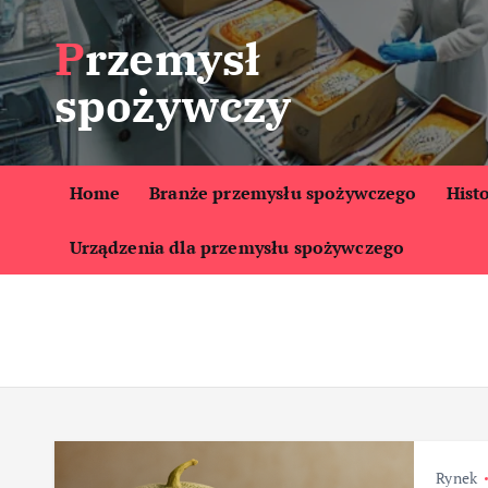
S
Przemysł
k
i
spożywczy
p
t
o
c
Home
Branże przemysłu spożywczego
Hist
o
Urządzenia dla przemysłu spożywczego
n
t
e
n
t
Rynek