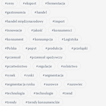
ceny
eksport
fermentacja
gastronomia
handel
handel międzynarodowy
import
innowacje
jakość
konsumenci
konsument
konsumpcja
Logistyka
Polska
popyt
produkcja
przekąski
przemysł
przemysł spożywczy
przetwórstwo
regulacje
rolnictwo
rynek
rynki
segmentacja
segmentacja rynku
surowce
surowiec
technologia
technologie
trend
trendy
trendy konsumenckie