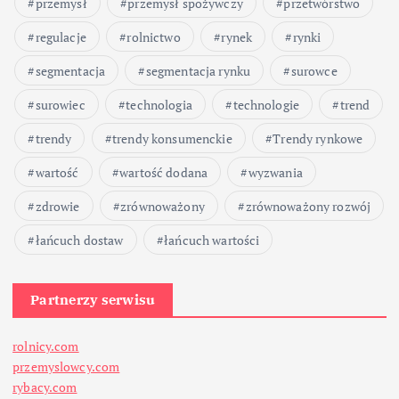
przemysł
przemysł spożywczy
przetwórstwo
regulacje
rolnictwo
rynek
rynki
segmentacja
segmentacja rynku
surowce
surowiec
technologia
technologie
trend
trendy
trendy konsumenckie
Trendy rynkowe
wartość
wartość dodana
wyzwania
zdrowie
zrównoważony
zrównoważony rozwój
łańcuch dostaw
łańcuch wartości
Partnerzy serwisu
rolnicy.com
przemyslowcy.com
rybacy.com