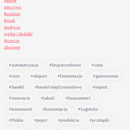
napoje
pieczywo
Rankingi
Rynek
słodycze
sypkie i dodatki
tłuszcze
zbożowe
automatyzacja
bezpieczeństwo
cena
ceny
eksport
fermentacja
gastronomia
handel
handel międzynarodowy
import
innowacje
jakość
konsumenci
konsument
konsumpcja
Logistyka
Polska
popyt
produkcja
przekąski