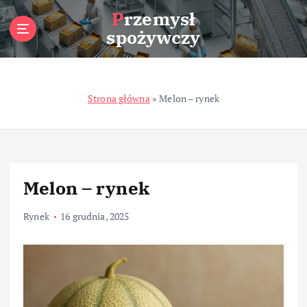
S
Przemysł
k
spożywczy
i
p
t
o
Strona główna
»
Melon – rynek
c
o
n
t
e
n
Melon – rynek
t
Rynek
16 grudnia, 2025