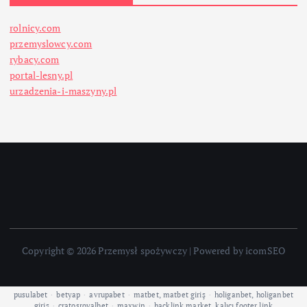
rolnicy.com
przemyslowcy.com
rybacy.com
portal-lesny.pl
urzadzenia-i-maszyny.pl
Copyright © 2026 Przemysł spożywczy | Powered by icomSEO
pusulabet
·
betyap
·
avrupabet
·
matbet, matbet giriş
·
holiganbet, holiganbet
giriş
·
cratosroyalbet
·
maxwin
·
hacklink market, kalıcı footer link