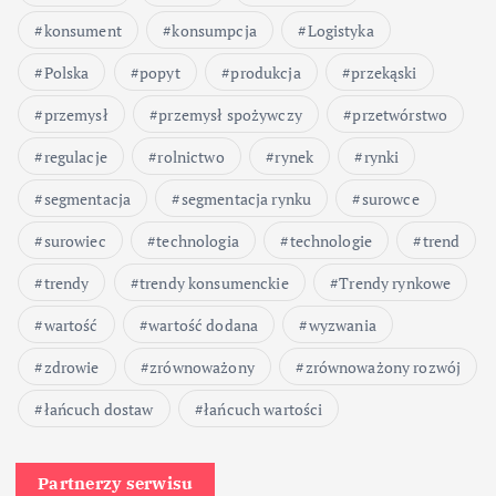
i
konsument
konsumpcja
Logistyka
e
Polska
popyt
produkcja
przekąski
w
przemysł
przemysł spożywczy
przetwórstwo
p
regulacje
rolnictwo
rynek
rynki
segmentacja
segmentacja rynku
surowce
i
surowiec
technologia
technologie
trend
s
trendy
trendy konsumenckie
Trendy rynkowe
ó
wartość
wartość dodana
wyzwania
w
zdrowie
zrównoważony
zrównoważony rozwój
łańcuch dostaw
łańcuch wartości
Partnerzy serwisu