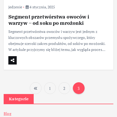
jedzenie
4 stycznia, 2025
Segment przetwórstwa owoców i
warzyw – od soku po mrożonki
Segment przetwórstwa owoców i warzyw jest jednym z
kluczowych obszarów przemysłu spożywczego, który
obejmuje szeroki zakres produktów, od soków po mrożonki.
W artykule przyjrzymy się bliżej temu, jak wygląda proces…
1
2
3
S
Kategorie
t
Blog