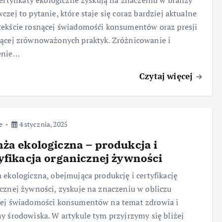
certyfikaty ekologiczne zyskują na znaczeniu w branży
czej to pytanie, które staje się coraz bardziej aktualne
ekście rosnącej świadomośći konsumentów oraz presji
ącej zrównoważonych praktyk. Zróżnicowanie i
enie…
Czytaj więcej
e
4 stycznia, 2025
ża ekologiczna – produkcja i
yfikacja organicznej żywności
 ekologiczna, obejmująca produkcję i certyfikację
cznej żywności, zyskuje na znaczeniu w obliczu
cej świadomości konsumentów na temat zdrowia i
y środowiska. W artykule tym przyjrzymy się bliżej