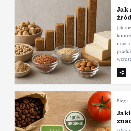
Jak 
źród
Jak ro
konte
oraz 
produk
wzros
Blog
Jaki
zna