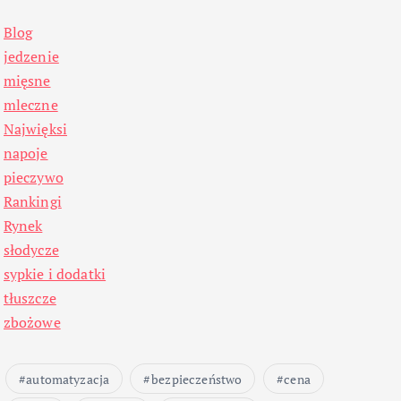
Blog
jedzenie
mięsne
mleczne
Najwięksi
napoje
pieczywo
Rankingi
Rynek
słodycze
sypkie i dodatki
tłuszcze
zbożowe
automatyzacja
bezpieczeństwo
cena