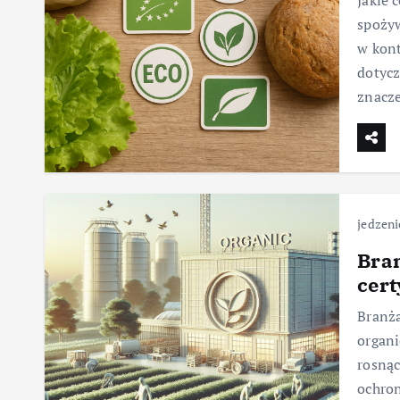
Jakie 
spożyw
w kont
dotycz
znacz
jedzeni
Bran
cert
Branża
organi
rosną
ochron