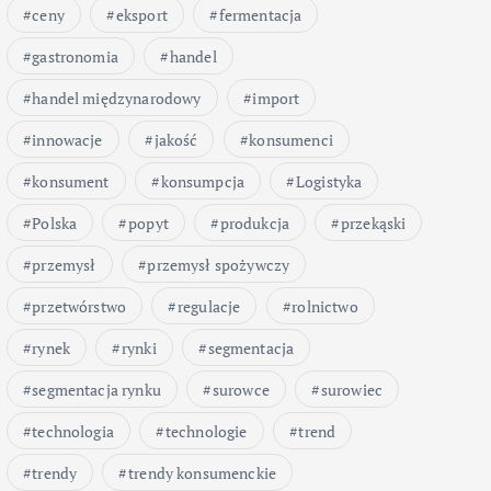
ceny
eksport
fermentacja
gastronomia
handel
handel międzynarodowy
import
innowacje
jakość
konsumenci
konsument
konsumpcja
Logistyka
Polska
popyt
produkcja
przekąski
przemysł
przemysł spożywczy
przetwórstwo
regulacje
rolnictwo
rynek
rynki
segmentacja
segmentacja rynku
surowce
surowiec
technologia
technologie
trend
trendy
trendy konsumenckie