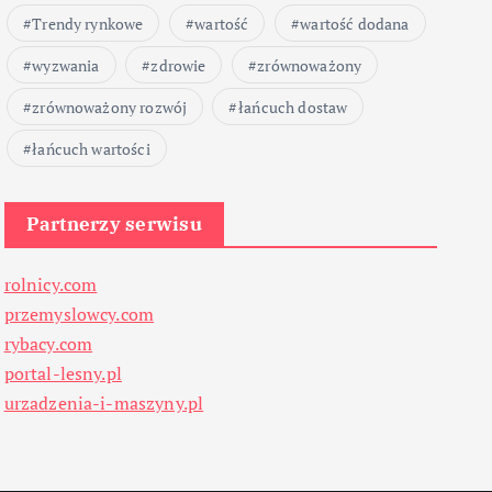
Trendy rynkowe
wartość
wartość dodana
wyzwania
zdrowie
zrównoważony
zrównoważony rozwój
łańcuch dostaw
łańcuch wartości
Partnerzy serwisu
rolnicy.com
przemyslowcy.com
rybacy.com
portal-lesny.pl
urzadzenia-i-maszyny.pl