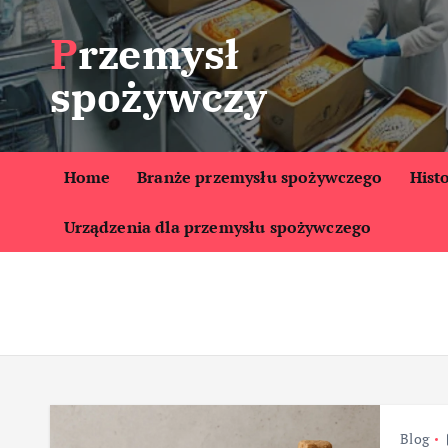
S
Przemysł
k
i
spożywczy
p
t
o
c
Home
Branże przemysłu spożywczego
Hist
o
Urządzenia dla przemysłu spożywczego
n
t
e
n
t
Blog