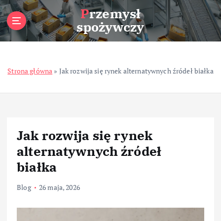
S
Przemysł
k
spożywczy
i
p
t
o
Strona główna
»
Jak rozwija się rynek alternatywnych źródeł białka
c
o
n
t
e
n
Jak rozwija się rynek
t
alternatywnych źródeł
białka
Blog
26 maja, 2026