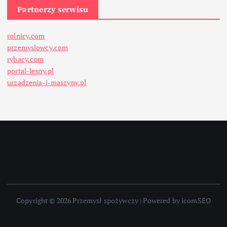
Partnerzy serwisu
rolnicy.com
przemyslowcy.com
rybacy.com
portal-lesny.pl
urzadzenia-i-maszyny.pl
Copyright © 2026 Przemysł spożywczy | Powered by icomSEO