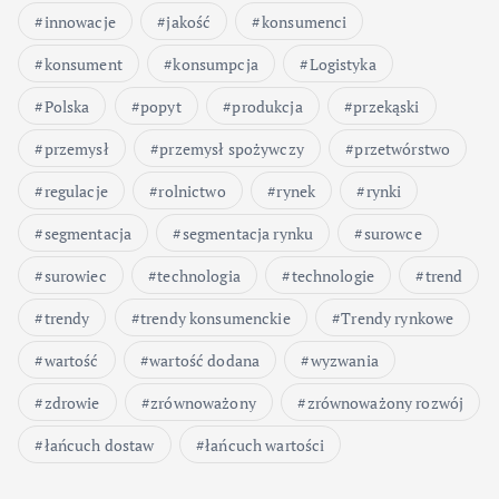
innowacje
jakość
konsumenci
konsument
konsumpcja
Logistyka
Polska
popyt
produkcja
przekąski
przemysł
przemysł spożywczy
przetwórstwo
regulacje
rolnictwo
rynek
rynki
segmentacja
segmentacja rynku
surowce
surowiec
technologia
technologie
trend
trendy
trendy konsumenckie
Trendy rynkowe
wartość
wartość dodana
wyzwania
zdrowie
zrównoważony
zrównoważony rozwój
łańcuch dostaw
łańcuch wartości