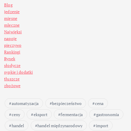
Blog
jedzenie
mięsne
mleczne
Najwięksi
napoje
pieczywo
Rankingi
Rynek
słodycze
sypkie i dodatki
tłuszcze
zbożowe
automatyzacja
bezpieczeństwo
cena
ceny
eksport
fermentacja
gastronomia
handel
handel międzynarodowy
import