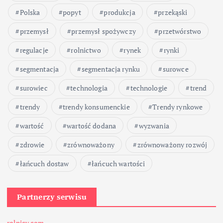
Polska
popyt
produkcja
przekąski
przemysł
przemysł spożywczy
przetwórstwo
regulacje
rolnictwo
rynek
rynki
segmentacja
segmentacja rynku
surowce
surowiec
technologia
technologie
trend
trendy
trendy konsumenckie
Trendy rynkowe
wartość
wartość dodana
wyzwania
zdrowie
zrównoważony
zrównoważony rozwój
łańcuch dostaw
łańcuch wartości
Partnerzy serwisu
rolnicy.com