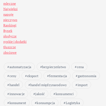
mleczne
Najwięksi
napoje
pieczywo
Rankingi
Rynek
słodycze
sypkie i dodatki
tłuszcze
zbożowe
automatyzacja
bezpieczeństwo
cena
ceny
eksport
fermentacja
gastronomia
handel
handel międzynarodowy
import
innowacje
jakość
konsumenci
konsument
konsumpcja
Logistyka