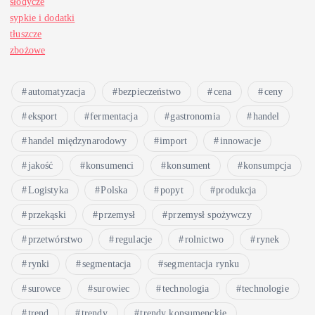
słodycze
sypkie i dodatki
tłuszcze
zbożowe
automatyzacja
bezpieczeństwo
cena
ceny
eksport
fermentacja
gastronomia
handel
handel międzynarodowy
import
innowacje
jakość
konsumenci
konsument
konsumpcja
Logistyka
Polska
popyt
produkcja
przekąski
przemysł
przemysł spożywczy
przetwórstwo
regulacje
rolnictwo
rynek
rynki
segmentacja
segmentacja rynku
surowce
surowiec
technologia
technologie
trend
trendy
trendy konsumenckie