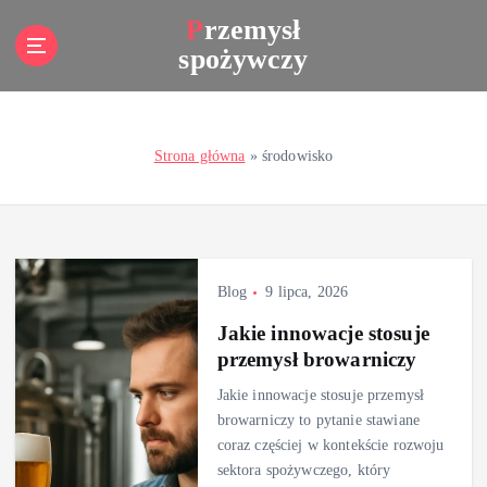
S
Przemysł
k
spożywczy
i
p
t
o
Strona główna
»
środowisko
c
o
n
t
e
n
Blog
9 lipca, 2026
t
Jakie innowacje stosuje
przemysł browarniczy
Jakie innowacje stosuje przemysł
browarniczy to pytanie stawiane
coraz częściej w kontekście rozwoju
sektora spożywczego, który