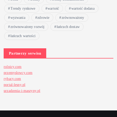
Trendy rynkowe
wartość
wartość dodana
wyzwania
zdrowie
zrównoważony
zrównoważony rozwój
łańcuch dostaw
łańcuch wartości
Partnerzy serwisu
rolnicy.com
przemyslowcy.com
rybacy.com
portal-lesny.pl
urzadzenia-i-maszyny.pl