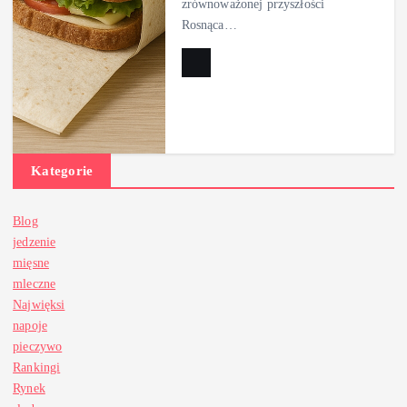
zrównoważonej przyszłości
Rosnąca…
Kategorie
Blog
jedzenie
mięsne
mleczne
Najwięksi
napoje
pieczywo
Rankingi
Rynek