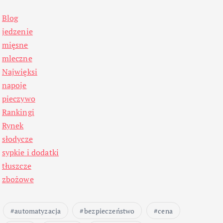
Blog
jedzenie
mięsne
mleczne
Najwięksi
napoje
pieczywo
Rankingi
Rynek
słodycze
sypkie i dodatki
tłuszcze
zbożowe
automatyzacja
bezpieczeństwo
cena