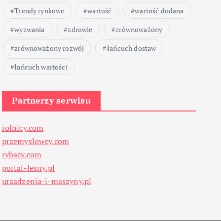
Trendy rynkowe
wartość
wartość dodana
wyzwania
zdrowie
zrównoważony
zrównoważony rozwój
łańcuch dostaw
łańcuch wartości
Partnerzy serwisu
rolnicy.com
przemyslowcy.com
rybacy.com
portal-lesny.pl
urzadzenia-i-maszyny.pl