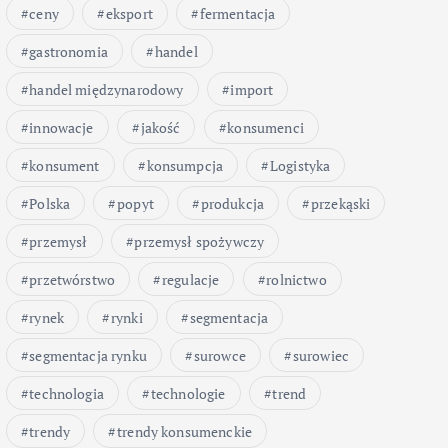
ceny
eksport
fermentacja
gastronomia
handel
handel międzynarodowy
import
innowacje
jakość
konsumenci
konsument
konsumpcja
Logistyka
Polska
popyt
produkcja
przekąski
przemysł
przemysł spożywczy
przetwórstwo
regulacje
rolnictwo
rynek
rynki
segmentacja
segmentacja rynku
surowce
surowiec
technologia
technologie
trend
trendy
trendy konsumenckie