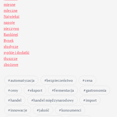
mięsne
mleczne
Najwięksi
napoje
pieczywo
Rankingi
Rynek
słodycze
sypkie i dodatki
tłuszcze
zbożowe
automatyzacja
bezpieczeństwo
cena
ceny
eksport
fermentacja
gastronomia
handel
handel międzynarodowy
import
innowacje
jakość
konsumenci