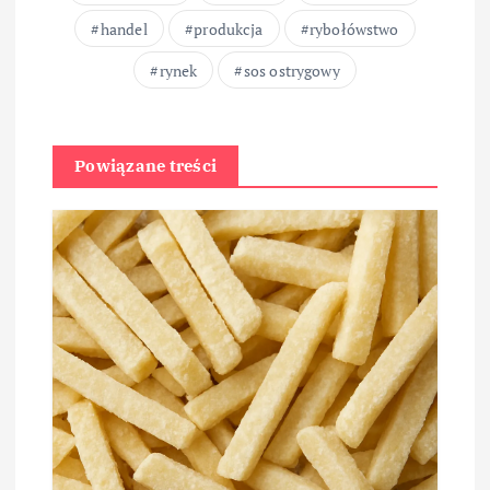
handel
produkcja
rybołówstwo
rynek
sos ostrygowy
Powiązane treści