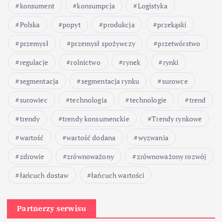
konsument
konsumpcja
Logistyka
Polska
popyt
produkcja
przekąski
przemysł
przemysł spożywczy
przetwórstwo
regulacje
rolnictwo
rynek
rynki
segmentacja
segmentacja rynku
surowce
surowiec
technologia
technologie
trend
trendy
trendy konsumenckie
Trendy rynkowe
wartość
wartość dodana
wyzwania
zdrowie
zrównoważony
zrównoważony rozwój
łańcuch dostaw
łańcuch wartości
Partnerzy serwisu