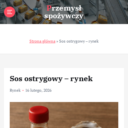
S
Przemysł
k
spożywczy
i
p
t
o
Strona główna
»
Sos ostrygowy – rynek
c
o
n
t
e
n
Sos ostrygowy – rynek
t
Rynek
16 lutego, 2026