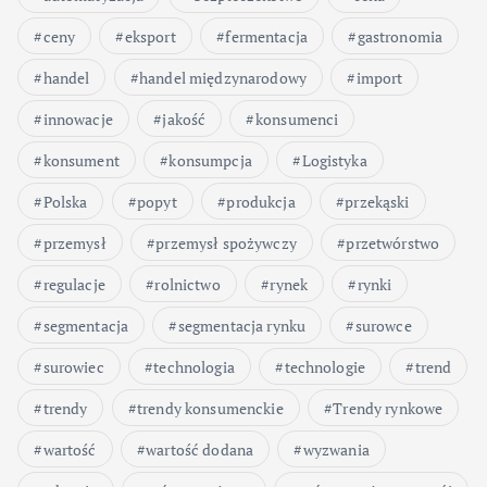
ceny
eksport
fermentacja
gastronomia
handel
handel międzynarodowy
import
innowacje
jakość
konsumenci
konsument
konsumpcja
Logistyka
Polska
popyt
produkcja
przekąski
przemysł
przemysł spożywczy
przetwórstwo
regulacje
rolnictwo
rynek
rynki
segmentacja
segmentacja rynku
surowce
surowiec
technologia
technologie
trend
trendy
trendy konsumenckie
Trendy rynkowe
wartość
wartość dodana
wyzwania