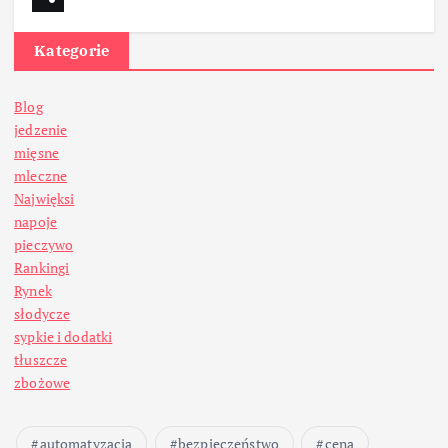
Kategorie
Blog
jedzenie
mięsne
mleczne
Najwięksi
napoje
pieczywo
Rankingi
Rynek
słodycze
sypkie i dodatki
tłuszcze
zbożowe
automatyzacja
bezpieczeństwo
cena