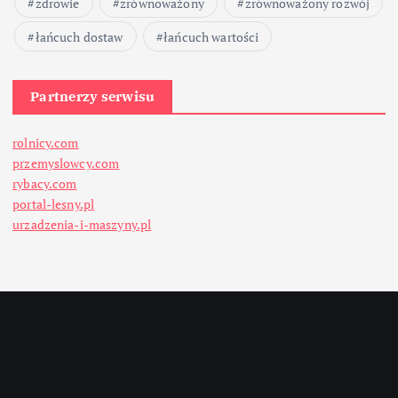
zdrowie
zrównoważony
zrównoważony rozwój
łańcuch dostaw
łańcuch wartości
Partnerzy serwisu
rolnicy.com
przemyslowcy.com
rybacy.com
portal-lesny.pl
urzadzenia-i-maszyny.pl