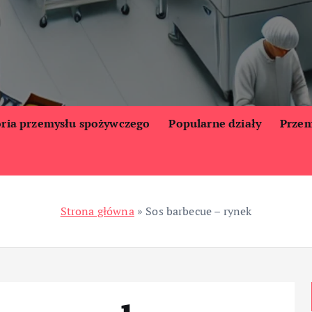
oria przemysłu spożywczego
Popularne działy
Przem
Strona główna
»
Sos barbecue – rynek