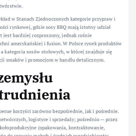
twórstwie.
zykład w Stanach Zjednoczonych kategorie przypraw i
ści rynkowej, gdzie sosy BBQ mają istotny udział
 jest bardziej rozproszony, jednak rośnie
chni amerykańskiej i fusion. W Polsce rynek produktów
a kategoria sosów stołowych, w której znajduje się
kacji smaków i promocjom w handlu detalicznym.
rzemysłu
trudnienia
becue korzyści zarówno bezpośrednie, jak i pośrednie.
etwórczych, logistyce i sprzedaży; pośrednio — przez
okołoprodukcyjne (opakowania, kontraktowanie,
kże do rozwoju małych i średnich przedsiębiorstw