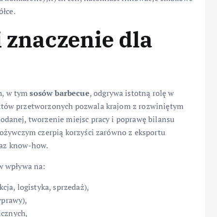
ółce.
i znaczenie dla
h, w tym
sosów barbecue
, odgrywa istotną rolę w
któw przetworzonych pozwala krajom z rozwiniętym
danej, tworzenie miejsc pracy i poprawę bilansu
pożywczym czerpią korzyści zarówno z eksportu
oraz know-how.
w wpływa na:
ja, logistyka, sprzedaż),
yprawy),
icznych,