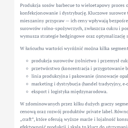
Produkcja sosów barbecue to wieloetapowy proces 
konfekcjonowanie i dystrybucję. Kluczowe surowce t
mieszaniny przypraw — ich ceny wpływają bezpośred
surowców rolno-spożywczych, zwłaszcza cukru i pom
wymusza strategie hedgingowe oraz optymalizację r
W łańcuchu wartości wyróżnić można kilka segmen
produkcja surowców (rolnictwo i przemysł cuk
przetwórstwo (koncentracja i przygotowanie 
linia produkcyjna i pakowanie (innowacje op
marketing i dystrybucja (handel tradycyjny, 
eksport i logistyka międzynarodowa.
W zdominowanych przez kilku dużych graczy segme
cenową oraz rozwój produktów private label. Równ
„craft”, które oferują wyższe marże i lojalność k
efektywność produkcji i skala to klucz do utrzyma