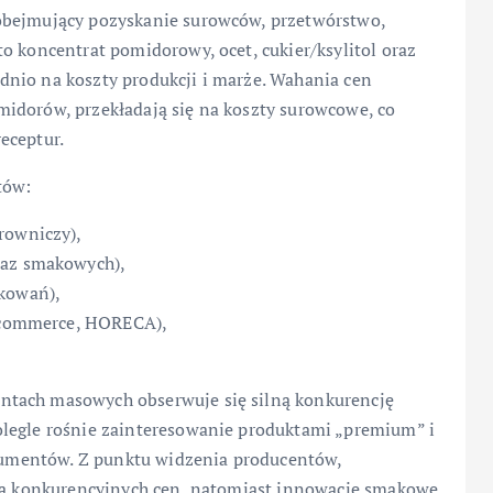
obejmujący pozyskanie surowców, przetwórstwo,
o koncentrat pomidorowy, ocet, cukier/ksylitol oraz
nio na koszty produkcji i marże. Wahania cen
idorów, przekładają się na koszty surowcowe, co
eceptur.
tów:
rowniczy),
baz smakowych),
akowań),
e‑commerce, HORECA),
ntach masowych obserwuje się silną konkurencję
olegle rośnie zainteresowanie produktami „premium” i
onsumentów. Z punktu widzenia producentów,
nia konkurencyjnych cen, natomiast innowacje smakowe