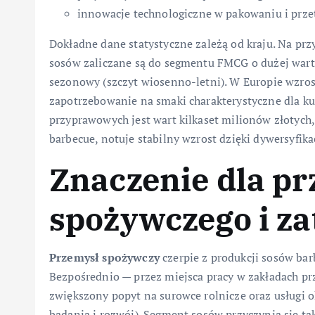
innowacje technologiczne w pakowaniu i prze
Dokładne dane statystyczne zależą od kraju. Na pr
sosów zaliczane są do segmentu FMCG o dużej warto
sezonowy (szczyt wiosenno-letni). W Europie wzrost
zapotrzebowanie na smaki charakterystyczne dla ku
przyprawowych jest wart kilkaset milionów złotych, 
barbecue, notuje stabilny wzrost dzięki dywersyfi
Znaczenie dla p
spożywczego i za
Przemysł spożywczy
czerpie z produkcji sosów bar
Bezpośrednio — przez miejsca pracy w zakładach prz
zwiększony popyt na surowce rolnicze oraz usługi 
badania i rozwój). Segment sosów przyczynia się ta