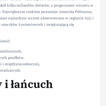
okół kilku miliardów dolarów, z prognozami wzrostu w
e. Największym rynkiem pozostaje Ameryka Północna,
iast najszybszy wzrost obserwowano w regionie Azji i
ę nawyków żywieniowych i zwiększającą się
ienić:
ieślniczych,
wych posiłków,
mi i międzynarodowymi,
detalicznych.
 i łańcuch