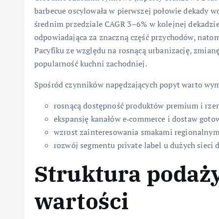
barbecue oscylowała w pierwszej połowie dekady w
średnim przedziale CAGR 3–6% w kolejnej dekadzi
odpowiadająca za znaczną część przychodów, natom
Pacyfiku ze względu na rosnącą urbanizację, zmian
popularność kuchni zachodniej.
Spośród czynników napędzających popyt warto wym
rosnącą dostępność produktów premium i rzem
ekspansję kanałów e‑commerce i dostaw goto
wzrost zainteresowania smakami regionalny
rozwój segmentu private label u dużych sieci 
Struktura podaży
wartości