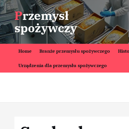
S
Przemysł
k
i
spożywczy
p
t
o
c
Home
Branże przemysłu spożywczego
Hist
o
Urządzenia dla przemysłu spożywczego
n
t
e
n
t