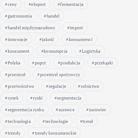
ceny
eksport
fermentacja
gastronomia
handel
handel międzynarodowy
import
innowacje
jakość
konsumenci
konsument
konsumpcja
Logistyka
Polska
popyt
produkcja
przekąski
przemysł
przemysł spożywczy
przetwórstwo
regulacje
rolnictwo
rynek
rynki
segmentacja
segmentacja rynku
surowce
surowiec
technologia
technologie
trend
trendy
trendy konsumenckie