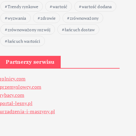
Trendy rynkowe
wartość
wartość dodana
wyzwania
zdrowie
zrównoważony
zrównoważony rozwój
łańcuch dostaw
łańcuch wartości
Partnerzy serwisu
rolnicy.com
przemyslowcy.com
rybacy.com
portal-lesny.pl
urzadzenia-i-maszyny.pl