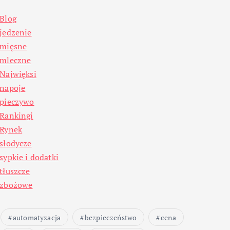
Blog
jedzenie
mięsne
mleczne
Najwięksi
napoje
pieczywo
Rankingi
Rynek
słodycze
sypkie i dodatki
tłuszcze
zbożowe
automatyzacja
bezpieczeństwo
cena