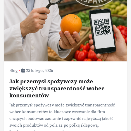
Blog
23 lutego, 2026
Jak przemysł spożywczy może
zwiększyć transparentność wobec
konsumentów
Jak przemysł spożywczy może zwiększyć transparentność
wobec konsumentów to kluczowe wyzwanie dla firm
chcących budować zaufanie i zapewnić najwyższą jakość
swoich produktów od pola aż po półkę sklepową.