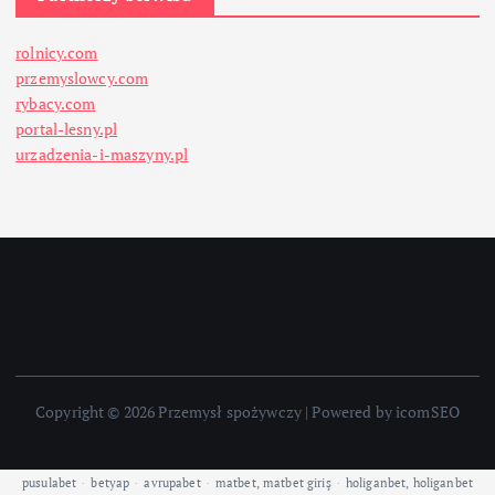
rolnicy.com
przemyslowcy.com
rybacy.com
portal-lesny.pl
urzadzenia-i-maszyny.pl
Copyright © 2026 Przemysł spożywczy | Powered by icomSEO
pusulabet
·
betyap
·
avrupabet
·
matbet, matbet giriş
·
holiganbet, holiganbet