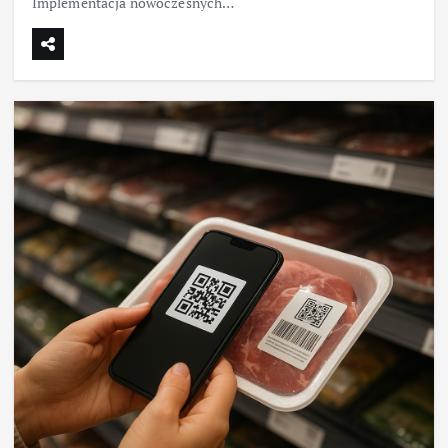
Implementacja nowoczesnych…